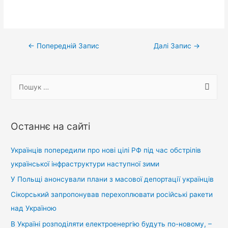
Навігація
←
Попередній Запис
Далі Запис
→
записів
П
о
ш
у
Останнє на сайті
к
:
Українців попередили про нові цілі РФ під час обстрілів
української інфраструктури наступної зими
У Польщі анонсували плани з масової депортації українців
Сікорський запропонував перехоплювати російські ракети
над Україною
В Україні розподіляти електроенергію будуть по-новому, –