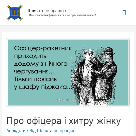
Гол
Шляхта не працює
І Вам бажаємо файно жити і не працювати важко!
ме
Про офіцера і хитру жінку
Анекдоти
/ Від
Шляхта не працює