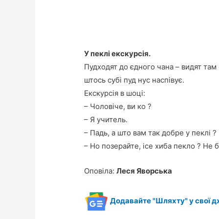
У пеклі екскурсія.
Пудходят до єдного чана – видят там 
штось субі пуд нус наспівує.
Екскурсія в шоці:
– Чоловіче, ви ко ?
– Я учитель.
– Падь, а што вам так добре у пеклі ?
– Но позерайте, ісе хиба пекло ? Не б
Оповіла:
Леся Яворська
Додавайте "Шляхту" у свої д