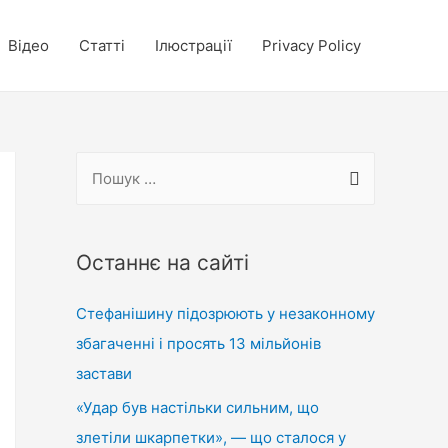
Відео
Статті
Ілюстрації
Privacy Policy
П
о
ш
у
Останнє на сайті
к
Стефанішину підозрюють у незаконному
:
збагаченні і просять 13 мільйонів
застави
«Удар був настільки сильним, що
злетіли шкарпетки», — що сталося у