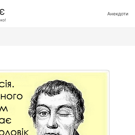
є
Анекдоти
ко!