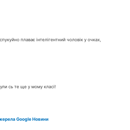
спукуйно плаває інтелігентний чоловік у очках,
ули сь те ще у мому класі!
жерела Google Новини