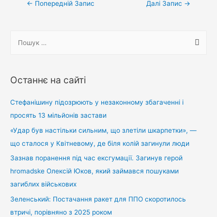
Навігація
←
Попередній Запис
Далі Запис
→
записів
П
о
ш
у
Останнє на сайті
к
:
Стефанішину підозрюють у незаконному збагаченні і
просять 13 мільйонів застави
«Удар був настільки сильним, що злетіли шкарпетки», —
що сталося у Квітневому, де біля колій загинули люди
Зазнав поранення під час ексгумації. Загинув герой
hromadske Олексій Юков, який займався пошуками
загиблих військових
Зеленський: Постачання ракет для ППО скоротилось
втричі, порівняно з 2025 роком