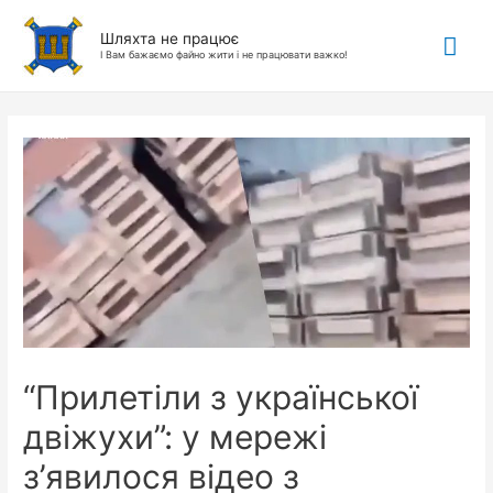
Гол
Шляхта не працює
І Вам бажаємо файно жити і не працювати важко!
ме
“Прилетіли з української
двіжухи”: у мережі
з’явилося відео з