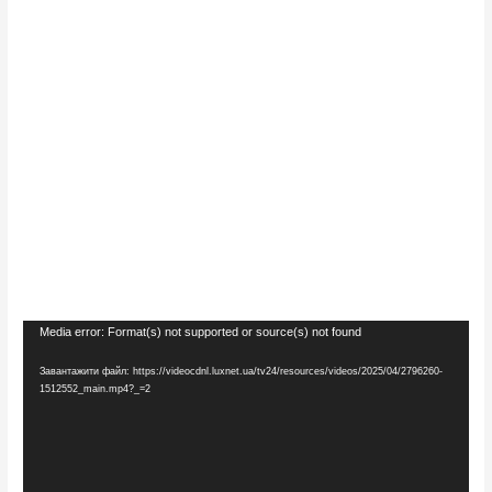
Відеопрогравач
Media error: Format(s) not supported or source(s) not found
Завантажити файл: https://videocdnl.luxnet.ua/tv24/resources/videos/2025/04/2796260-
1512552_main.mp4?_=2