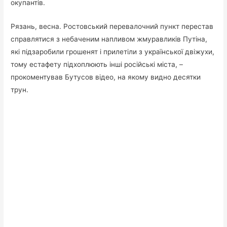
окупантів.
Рязань, весна. Ростовський перевалочний пункт перестав
справлятися з небаченим напливом жмуравликів Путіна,
які підзаробили грошенят і прилетіли з української двіжухи,
тому естафету підхоплюють інші російські міста, –
прокоментував Бутусов відео, на якому видно десятки
трун.