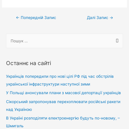
Навігація
←
Попередній Запис
Далі Запис
→
записів
П
о
ш
у
Останнє на сайті
к
:
Українців попередили про нові цілі РФ під час обстрілів
української інфраструктури наступної зими
У Польщі анонсували плани з масової депортації українців
Сікорський запропонував перехоплювати російські ракети
над Україною
В Україні розподіляти електроенергію будуть по-новому, –
Шмигаль