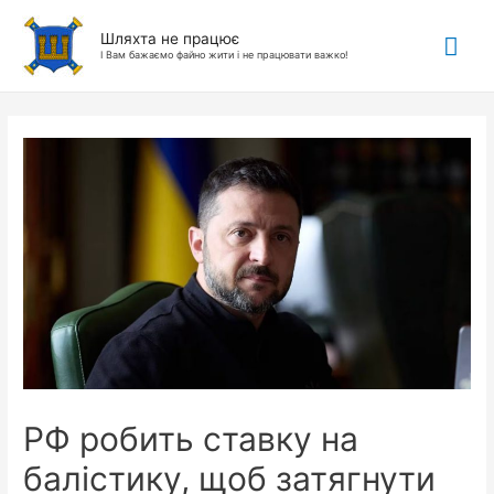
Гол
Шляхта не працює
І Вам бажаємо файно жити і не працювати важко!
ме
РФ робить ставку на
балістику, щоб затягнути