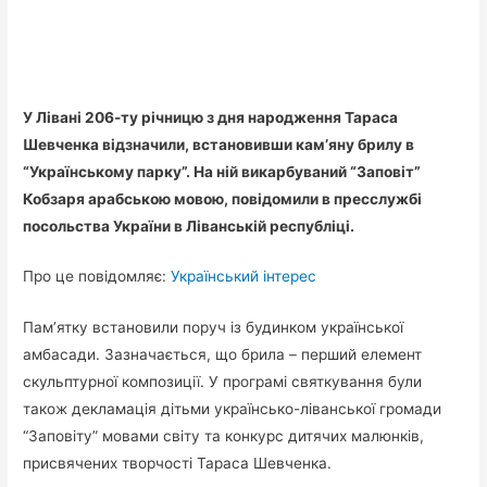
У Лівані 206-ту річницю з дня народження Тараса
Шевченка відзначили, встановивши кам’яну брилу в
“Українському парку”. На ній викарбуваний “Заповіт”
Кобзаря арабською мовою, повідомили в пресслужбі
посольства України в Ліванській республіці.
Про це повідомляє:
Український інтерес
Пам’ятку встановили поруч із будинком української
амбасади. Зазначається, що брила – перший елемент
скульптурної композиції. У програмі святкування були
також декламація дітьми українсько-ліванської громади
“Заповіту” мовами світу та конкурс дитячих малюнків,
присвячених творчості Тараса Шевченка.