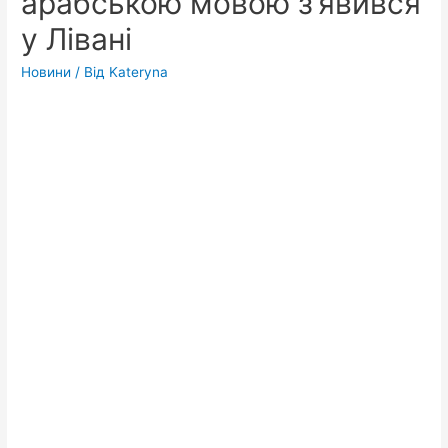
арабською мовою з’явився
у Лівані
Новини
/ Від
Kateryna