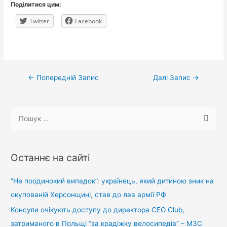
Поділитися цим:
Twitter
Facebook
Навігація
←
Попередній Запис
Далі Запис
→
записів
П
о
ш
у
Останнє на сайті
к
:
“Не поодинокий випадок”: українець, який дитиною зник на
окупованій Херсонщині, став до лав армії РФ
Консули очікують доступу до директора CEO Club,
затриманого в Польщі “за крадіжку велосипедів” – МЗС