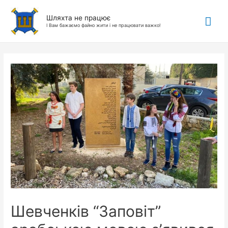
Гол
Шляхта не працює
І Вам бажаємо файно жити і не працювати важко!
ме
Шевченків “Заповіт”