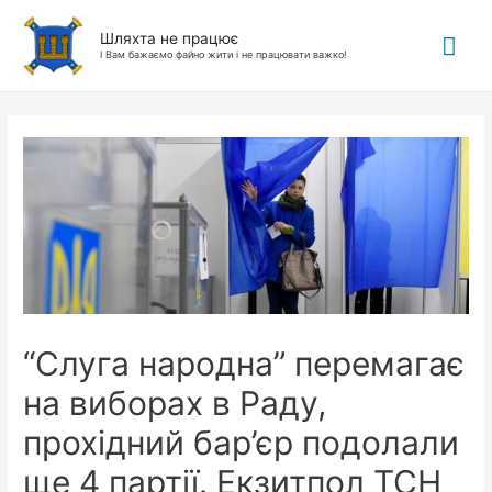
Гол
Шляхта не працює
І Вам бажаємо файно жити і не працювати важко!
ме
“Слуга народна” перемагає
на виборах в Раду,
прохідний бар’єр подолали
ще 4 партії. Екзитпол ТСН