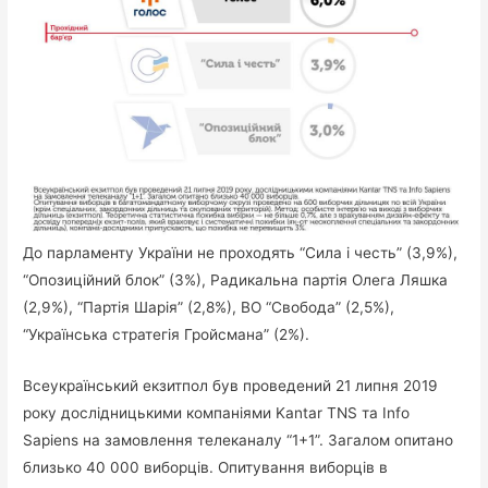
До парламенту України не проходять “Сила і честь” (3,9%),
“Опозиційний блок” (3%), Радикальна партія Олега Ляшка
(2,9%), “Партія Шарія” (2,8%), ВО “Свобода” (2,5%),
“Українська стратегія Гройсмана” (2%).
Всеукраїнський екзитпол був проведений 21 липня 2019
року дослідницькими компаніями Kantar TNS та Info
Sapiens на замовлення телеканалу “1+1”. Загалом опитано
близько 40 000 виборців. Опитування виборців в