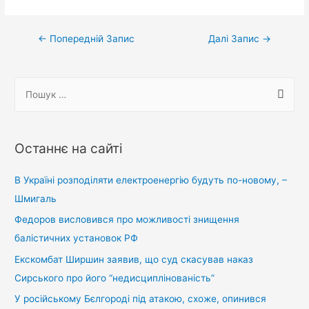
Навігація
←
Попередній Запис
Далі Запис
→
записів
П
о
ш
у
Останнє на сайті
к
:
В Україні розподіляти електроенергію будуть по-новому, –
Шмигаль
Федоров висловився про можливості знищення
балістичних установок РФ
Екскомбат Ширшин заявив, що суд скасував наказ
Сирського про його “недисциплінованість”
У російському Бєлгороді під атакою, схоже, опинився