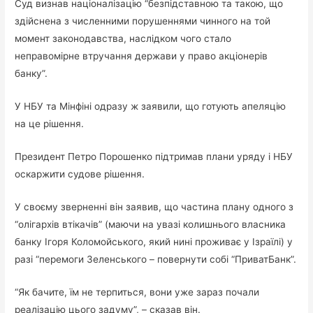
Суд визнав націоналізацію “безпідставною та такою, що
здійснена з численними порушеннями чинного на той
момент законодавства, наслідком чого стало
неправомірне втручання держави у право акціонерів
банку”.
У НБУ та Мінфіні одразу ж заявили, що готують апеляцію
на це рішення.
Президент Петро Порошенко підтримав плани уряду і НБУ
оскаржити судове рішення.
У своєму зверненні він заявив, що частина плану одного з
“олігархів втікачів” (маючи на увазі колишнього власника
банку Ігоря Коломойського, який нині проживає у Ізраїлі) у
разі “перемоги Зеленського – повернути собі “ПриватБанк”.
“Як бачите, їм не терпиться, вони уже зараз почали
реалізацію цього задуму”, – сказав він.