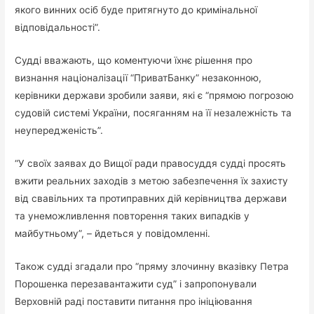
якого винних осіб буде притягнуто до кримінальної
відповідальності”.
Судді вважають, що коментуючи їхнє рішення про
визнання націоналізації “ПриватБанку” незаконною,
керівники держави зробили заяви, які є “прямою погрозою
судовій системі України, посяганням на її незалежність та
неупередженість”.
“У своїх заявах до Вищої ради правосуддя судді просять
вжити реальних заходів з метою забезпечення їх захисту
від свавільних та протиправних дій керівництва держави
та унеможливлення повторення таких випадків у
майбутньому”, – йдеться у повідомленні.
Також судді згадали про “пряму злочинну вказівку Петра
Порошенка перезавантажити суд” і запропонували
Верховній раді поставити питання про ініціювання