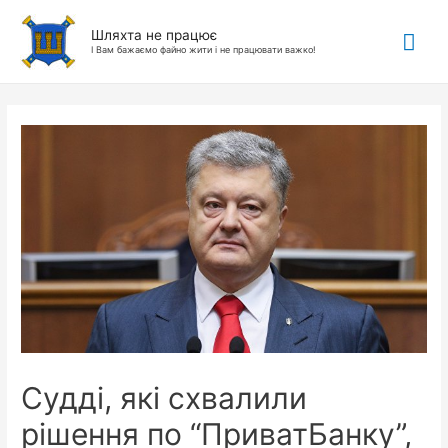
Гол
Шляхта не працює
І Вам бажаємо файно жити і не працювати важко!
ме
Судді, які схвалили
рішення по “ПриватБанку”,