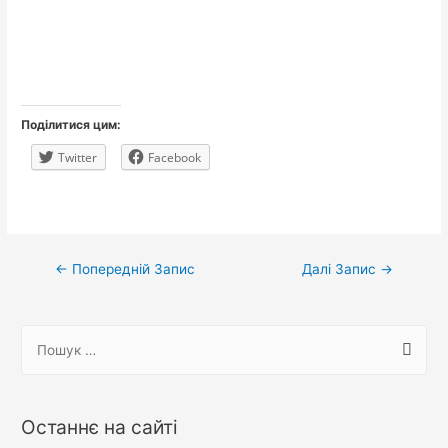
Поділитися цим:
Twitter
Facebook
Навігація
←
Попередній Запис
Далі Запис
→
записів
П
о
ш
у
Останнє на сайті
к