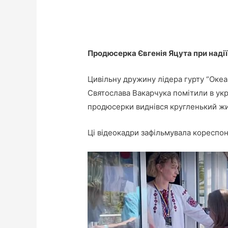
Продюсерка Євгенія Яцута при надії
Цивільну дружину лідера гурту “Океа
Святослава Вакарчука помітили в укр
продюсерки виднівся кругленький жи
Ці відеокадри зафільмувала кореспо