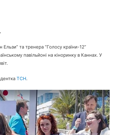
.
н Ельзи” та тренера “Голосу країни-12”
аїнському павільйоні на кіноринку в Каннах. У
віт.
ндентка
ТСН
.