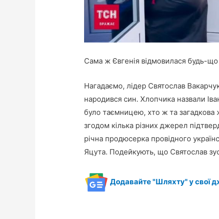
Сама ж Євгенія відмовилася будь-що
Нагадаємо, лідер Святослав Вакарчук
народився син. Хлопчика назвали Іва
було таємницею, хто ж та загадкова 
згодом кілька різних джерел підтве
річна продюсерка провідного українс
Яцута. Подейкують, що Святослав зус
Додавайте "Шляхту" у свої д