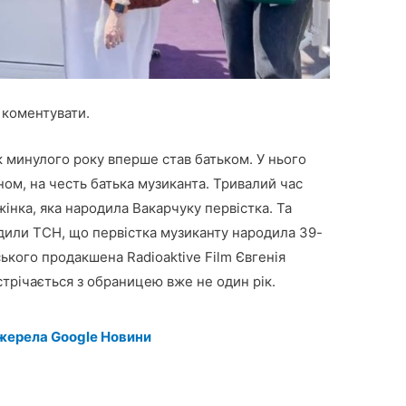
 коментувати.
 минулого року вперше став батьком. У нього
ном, на честь батька музиканта. Тривалий час
жінка, яка народила Вакарчуку первістка. Та
рдили ТСН, що первістка музиканту народила 39-
ького продакшена Radioaktive Film Євгенія
трічається з обраницею вже не один рік.
жерела Google Новини