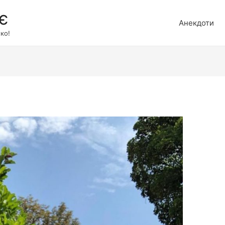
є
Анекдоти
ко!