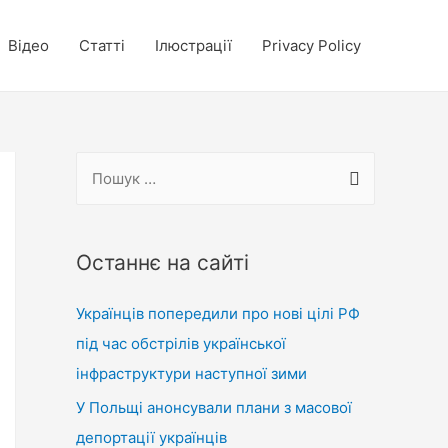
Відео
Статті
Ілюстрації
Privacy Policy
П
о
ш
у
Останнє на сайті
к
Українців попередили про нові цілі РФ
:
під час обстрілів української
інфраструктури наступної зими
У Польщі анонсували плани з масової
депортації українців