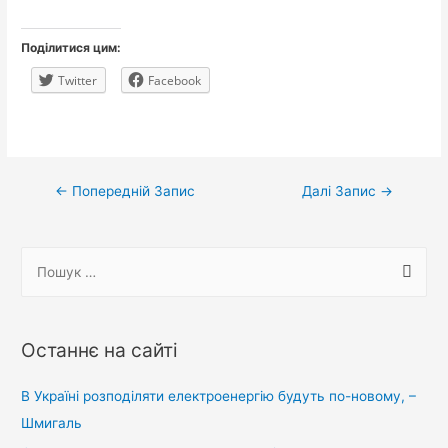
Поділитися цим:
Twitter
Facebook
Навігація
←
Попередній Запис
Далі Запис
→
записів
П
о
ш
у
Останнє на сайті
к
:
В Україні розподіляти електроенергію будуть по-новому, –
Шмигаль