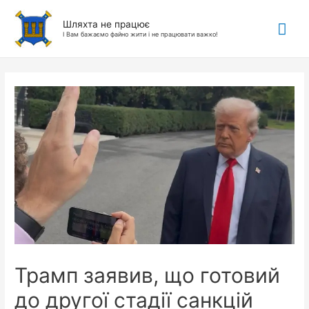
Гол
Шляхта не працює
І Вам бажаємо файно жити і не працювати важко!
ме
Трамп заявив, що готовий
до другої стадії санкцій