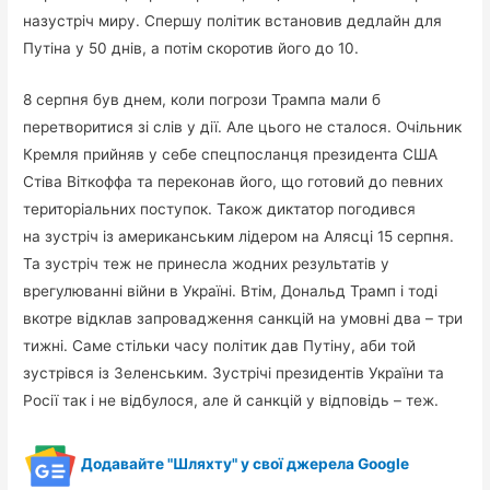
назустріч миру. Спершу політик встановив дедлайн для
Путіна у 50 днів, а потім скоротив його до 10.
8 серпня був днем, коли погрози Трампа мали б
перетворитися зі слів у дії. Але цього не сталося. Очільник
Кремля прийняв у себе спецпосланця президента США
Стіва Віткоффа та переконав його, що готовий до певних
територіальних поступок. Також диктатор погодився
на зустріч із американським лідером на Алясці 15 серпня.
Та зустріч теж не принесла жодних результатів у
врегулюванні війни в Україні. Втім, Дональд Трамп і тоді
вкотре відклав запровадження санкцій на умовні два – три
тижні. Саме стільки часу політик дав Путіну, аби той
зустрівся із Зеленським. Зустрічі президентів України та
Росії так і не відбулося, але й санкцій у відповідь – теж.
Додавайте "Шляхту" у свої джерела Google