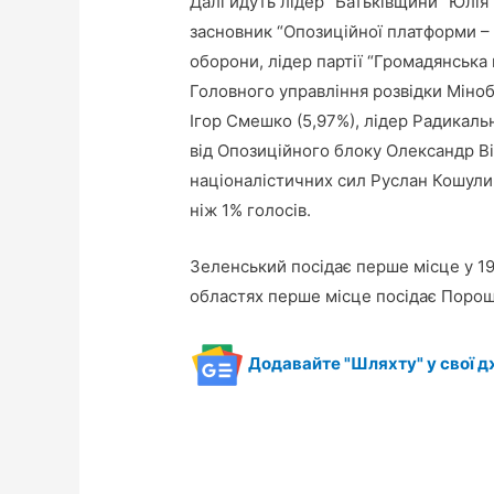
Далі йдуть лідер “Батьківщини” Юлія
засновник “Опозиційної платформи – 
оборони, лідер партії “Громадянська
Головного управління розвідки Міно
Ігор Смешко (5,97%), лідер Радикаль
від Опозиційного блоку Олександр Віл
націоналістичних сил Руслан Кошули
ніж 1% голосів.
Зеленський посідає перше місце у 19 
областях перше місце посідає Пороше
Додавайте "Шляхту" у свої д