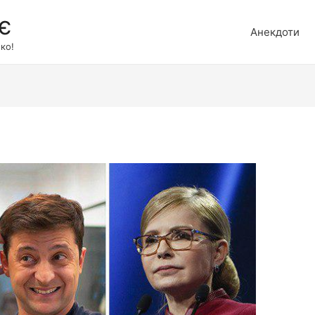
є
Анекдоти
ко!