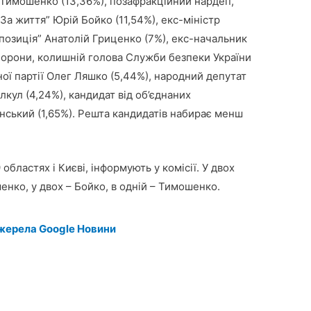
 Тимошенко (13,36%), позафракційний нардеп,
За життя” Юрій Бойко (11,54%), екс-міністр
 позиція” Анатолій Гриценко (7%), екс-начальник
борони, колишній голова Служби безпеки України
ної партії Олег Ляшко (5,44%), народний депутат
кул (4,24%), кандидат від об’єднаних
нський (1,65%). Решта кандидатів набирає менш
областях і Києві, інформують у комісії. У двох
нко, у двох – Бойко, в одній – Тимошенко.
жерела Google Новини