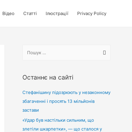
Відео
Статті
Ілюстрації
Privacy Policy
П
о
ш
у
Останнє на сайті
к
Стефанішину підозрюють у незаконному
:
збагаченні і просять 13 мільйонів
застави
«Удар був настільки сильним, що
злетіли шкарпетки», — що сталося у