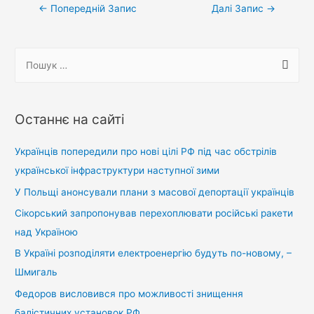
Навігація
←
Попередній Запис
Далі Запис
→
записів
П
о
ш
у
Останнє на сайті
к
:
Українців попередили про нові цілі РФ під час обстрілів
української інфраструктури наступної зими
У Польщі анонсували плани з масової депортації українців
Сікорський запропонував перехоплювати російські ракети
над Україною
В Україні розподіляти електроенергію будуть по-новому, –
Шмигаль
Федоров висловився про можливості знищення
балістичних установок РФ