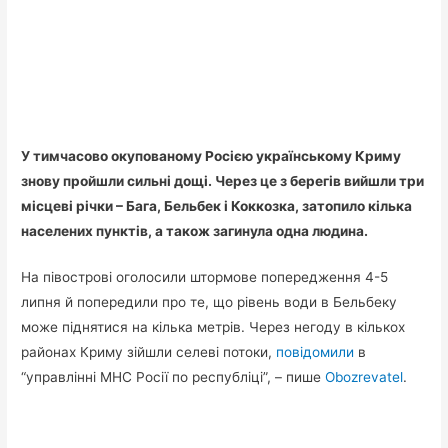
У тимчасово окупованому Росією українському Криму
знову пройшли сильні дощі. Через це з берегів вийшли три
місцеві річки – Бага, Бельбек і Коккозка, затопило кілька
населених пунктів, а також загинула одна людина.
На півострові оголосили штормове попередження 4-5
липня й попередили про те, що рівень води в Бельбеку
може піднятися на кілька метрів. Через негоду в кількох
районах Криму зійшли селеві потоки,
повідомили
в
“управлінні МНС Росії по республіці”, – пише
Оbozrevatel
.