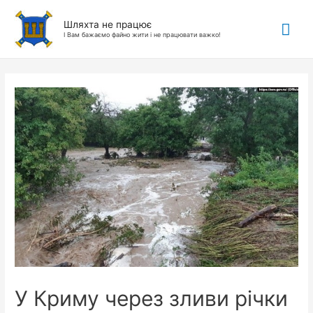
Гол
Шляхта не працює
І Вам бажаємо файно жити і не працювати важко!
ме
У Криму через зливи річки