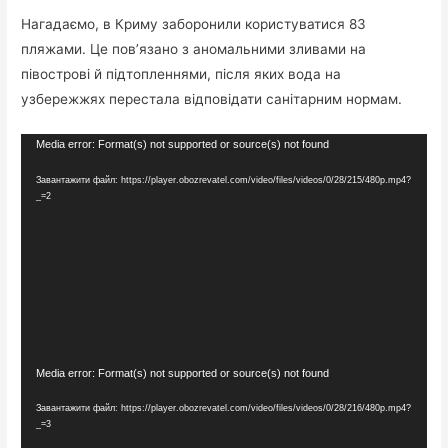
Нагадаємо, в Криму заборонили користуватися 83
пляжами. Це пов’язано з аномальними зливами на
півострові й підтопленнями, після яких вода на
узбережжях перестала відповідати санітарним нормам.
Відеопрогравач
Media error: Format(s) not supported or source(s) not found
Завантажити файл: https://player.obozrevatel.com/video/files/videos/0/28/215/480p.mp4?
_=2
Відеопрогравач
Media error: Format(s) not supported or source(s) not found
Завантажити файл: https://player.obozrevatel.com/video/files/videos/0/28/216/480p.mp4?
_=3