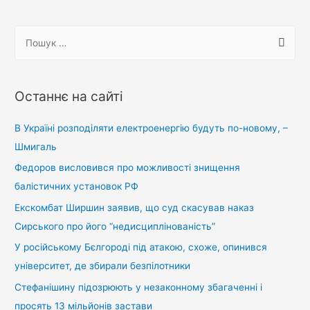
записів
П
о
ш
у
Останнє на сайті
к
:
В Україні розподіляти електроенергію будуть по-новому, –
Шмигаль
Федоров висловився про можливості знищення
балістичних установок РФ
Екскомбат Ширшин заявив, що суд скасував наказ
Сирського про його “недисциплінованість”
У російському Бєлгороді під атакою, схоже, опинився
університет, де збирали безпілотники
Стефанішину підозрюють у незаконному збагаченні і
просять 13 мільйонів застави