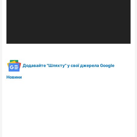
Додавайте "Шляхту" у свої джерела Google
Новини