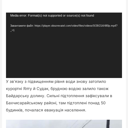
Відеопрогравач
Media error: Format(s) not supported or source(s) not found
Завантажити файл: https://player.obozrevatel.com/video/files/videos/0/28/214/480p.mp4?
_=1
У зв’язку з підвищенням рівня води знову затопило
курортні Ялту й Судак, брудною водою залило також
Байдарську долину. Сильні підтоплення зафіксували в
Бахчисарайському районі, там підтоплені понад 50
будинків, почалася евакуація населення.