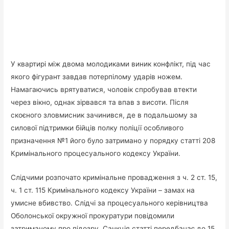
У квартирі між двома молодиками виник конфлікт, під час
якого фігурант завдав потерпілому ударів ножем.
Намагаючись врятуватися, чоловік спробував втекти
через вікно, однак зірвався та впав з висоти. Після
скоєного зловмисник зачинився, де в подальшому за
силової підтримки бійців полку поліції особливого
призначення №1 його було затримано у порядку статті 208
Кримінального процесуального кодексу України.
Слідчими розпочато кримінальне провадження з ч. 2 ст. 15,
ч. 1 ст. 115 Кримінального кодексу України – замах на
умисне вбивство. Слідчі за процесуального керівництва
Оболонської окружної прокуратури повідомили
затриманому про підозру. Санкція статті передбачає до 15