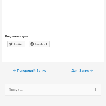
Поділитися цим:
Twitter
Facebook
Навігація
←
Попередній Запис
Далі Запис
→
записів
П
о
ш
у