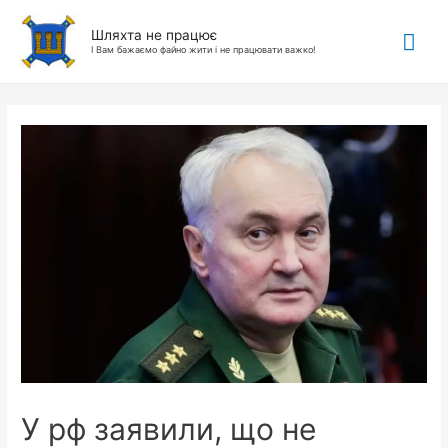
Гол
Шляхта не працює
І Вам бажаємо файно жити і не працювати важко!
ме
У рф заявили, що не