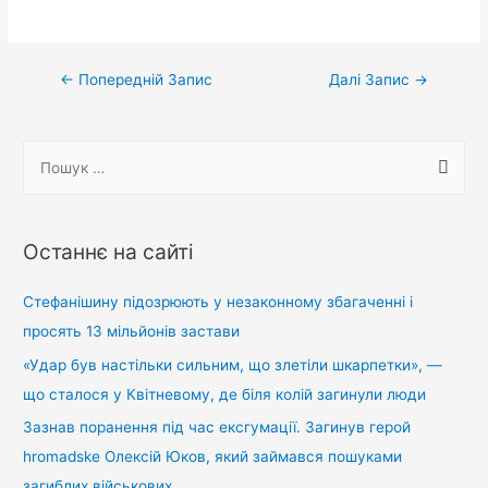
Навігація
←
Попередній Запис
Далі Запис
→
записів
П
о
ш
у
Останнє на сайті
к
:
Стефанішину підозрюють у незаконному збагаченні і
просять 13 мільйонів застави
«Удар був настільки сильним, що злетіли шкарпетки», —
що сталося у Квітневому, де біля колій загинули люди
Зазнав поранення під час ексгумації. Загинув герой
hromadske Олексій Юков, який займався пошуками
загиблих військових