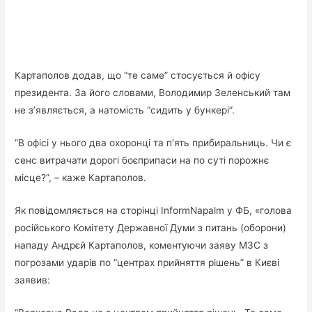
Картаполов додав, що “те саме” стосується й офісу
президента. За його словами, Володимир Зеленський там
не з’являється, а натомість “сидить у бункері”.
“В офісі у нього два охоронці та п’ять прибиральниць. Чи є
сенс витрачати дорогі боєприпаси на по суті порожнє
місце?”, – каже Картаполов.
Як повідомляється на сторінці InformNapalm у ФБ, «голова
російського Комітету Державної Думи з питань (оборони)
нападу Андрєй Картаполов, коментуючи заяву МЗС з
погрозами ударів по “центрах прийняття рішень” в Києві
заявив: