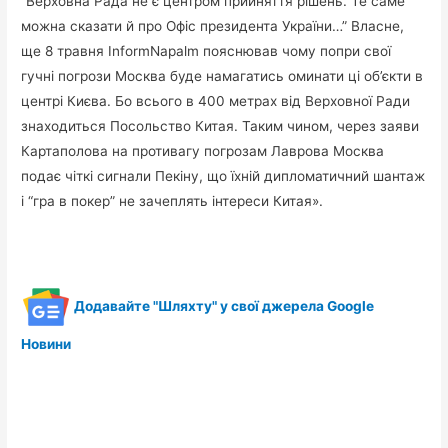
“Верховна Рада не є центром прийняття рішень. Те саме
можна сказати й про Офіс президента України…” Власне,
ще 8 травня InformNapalm пояснював чому попри свої
гучні погрози Москва буде намагатись оминати ці об’єкти в
центрі Києва. Бо всього в 400 метрах від Верховної Ради
знаходиться Посольство Китая. Таким чином, через заяви
Картаполова на противагу погрозам Лаврова Москва
подає чіткі сигнали Пекіну, що їхній дипломатичний шантаж
і “гра в покер” не зачеплять інтереси Китая».
Додавайте "Шляхту" у свої джерела Google
Новини