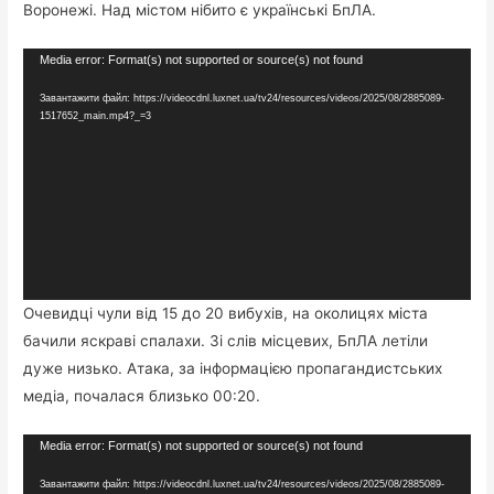
Воронежі. Над містом нібито є українські БпЛА.
Відеопрогравач
Media error: Format(s) not supported or source(s) not found
Завантажити файл: https://videocdnl.luxnet.ua/tv24/resources/videos/2025/08/2885089-
1517652_main.mp4?_=3
Очевидці чули від 15 до 20 вибухів, на околицях міста
бачили яскраві спалахи. Зі слів місцевих, БпЛА летіли
дуже низько. Атака, за інформацією пропагандистських
медіа, почалася близько 00:20.
Відеопрогравач
Media error: Format(s) not supported or source(s) not found
Завантажити файл: https://videocdnl.luxnet.ua/tv24/resources/videos/2025/08/2885089-