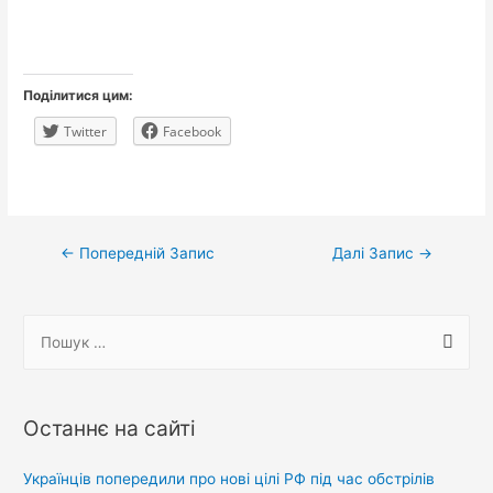
Поділитися цим:
Twitter
Facebook
Навігація
←
Попередній Запис
Далі Запис
→
записів
П
о
ш
у
Останнє на сайті
к
:
Українців попередили про нові цілі РФ під час обстрілів