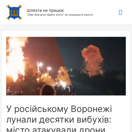
Гол
Шляхта не працює
І Вам бажаємо файно жити і не працювати важко!
ме
У російському Воронежі
лунали десятки вибухів:
місто атакували дрони