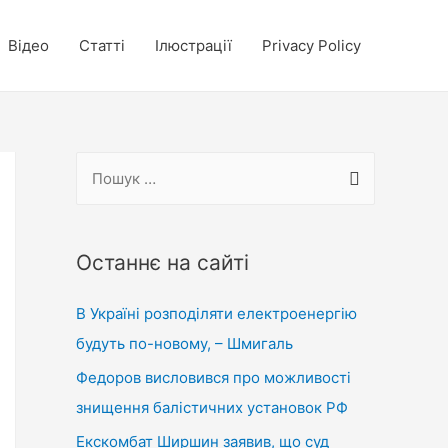
Відео
Статті
Ілюстрації
Privacy Policy
П
о
ш
у
Останнє на сайті
к
В Україні розподіляти електроенергію
:
будуть по-новому, – Шмигаль
Федоров висловився про можливості
знищення балістичних установок РФ
Екскомбат Ширшин заявив, що суд