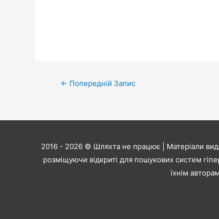
Навігація
←
Попередній Запис
записів
2016 - 2026 ©
Шляхта не працює
| Матеріали вид
розміщуючи відкриті для пошукових систем гіпе
їхнім авторам