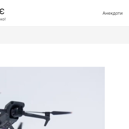
є
Анекдоти
ко!