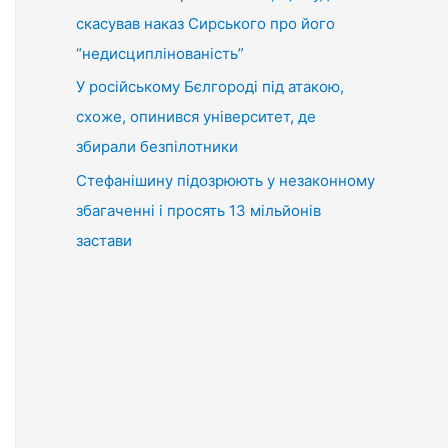
скасував наказ Сирського про його
“недисциплінованість”
У російському Бєлгороді під атакою,
схоже, опинився університет, де
збирали безпілотники
Стефанішину підозрюють у незаконному
збагаченні і просять 13 мільйонів
застави