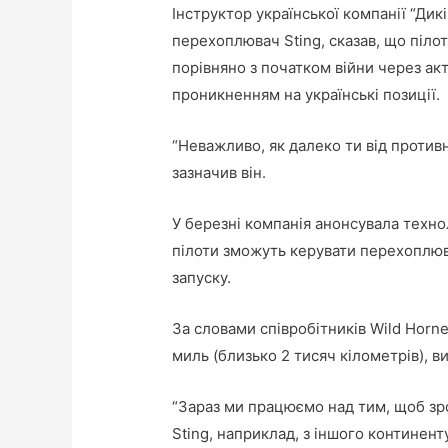
Інструктор української компанії “Дик
перехоплювач Sting, сказав, що піло
порівняно з початком війни через акт
проникненням на українські позиції.
“Неважливо, як далеко ти від против
зазначив він.
У березні компанія анонсувала техно
пілоти зможуть керувати перехоплюва
запуску.
За словами співробітників Wild Horne
миль (близько 2 тисяч кілометрів), в
“Зараз ми працюємо над тим, щоб з
Sting, наприклад, з іншого континенту,