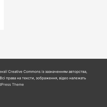
нзії Creative Commons із зазначенням авторства,
сі права на тексти, зображення, відео належать
rdPress Theme