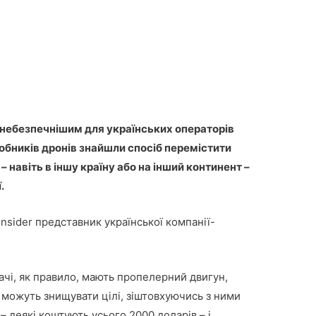
лі небезпечнішим для українських операторів
робників дронів знайшли спосіб перемістити
 – навіть в іншу країну або на інший континент –
.
nsider представник української компанії-
чі, як правило, мають пропелерний двигун,
 можуть знищувати цілі, зіштовхуючись з ними
– деякі коштують усього 2000 доларів – і