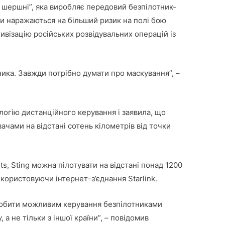
і шершні”, яка виробляє передовий безпілотник-
ти наражаються на більший ризик на полі бою
ивізацію російських розвідувальних операцій із
ника. Завжди потрібно думати про маскування”, –
логію дистанційного керування і заявила, що
чами на відстані сотень кілометрів від точки
ts, Sting можна пілотувати на відстані понад 1200
икористовуючи інтернет-з’єднання Starlink.
робити можливим керування безпілотниками
 а не тільки з іншої країни”, – повідомив