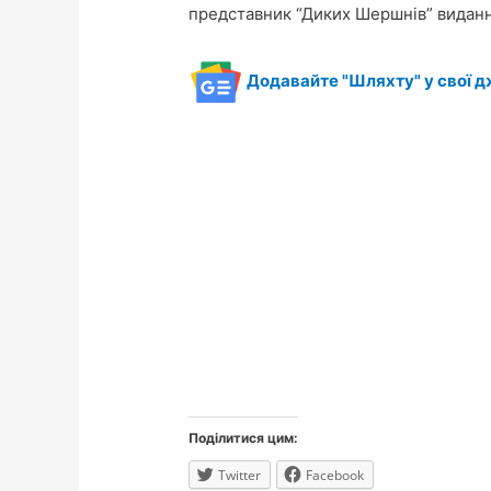
представник “Диких Шершнів” виданню
Додавайте "Шляхту" у свої д
Поділитися цим:
Twitter
Facebook