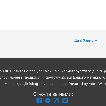
Далі Запис
→
ання "Шляхта не працює" можна використовувати згідно ліце
рпосилання в першому чи другому абзаці Вашого матеріалу. В
. eMail редакції:
info@shlyahta.com.ua
| Povered by
Astra Wo
Стежте за нами: