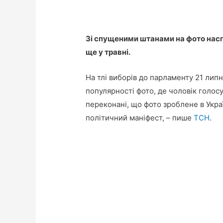
Зі спущеними штанами на фото наспр
ще у травні.
На тлі виборів до парламенту 21 лип
популярності фото, де чоловік голос
переконані, що фото зроблене в Украї
політичний маніфест, – пише
ТСН
.