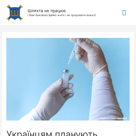
Гол
Шляхта не працює
І Вам бажаємо файно жити і не працювати важко!
ме
Українцям планують