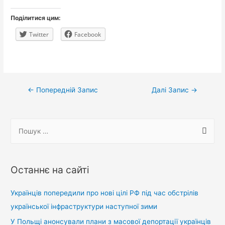
Поділитися цим:
Twitter
Facebook
Навігація
←
Попередній Запис
Далі Запис
→
записів
П
о
ш
у
Останнє на сайті
к
:
Українців попередили про нові цілі РФ під час обстрілів
української інфраструктури наступної зими
У Польщі анонсували плани з масової депортації українців