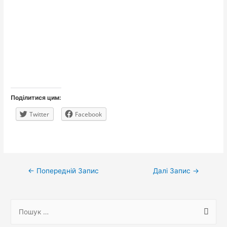
Поділитися цим:
Twitter
Facebook
Навігація
←
Попередній Запис
Далі Запис
→
записів
П
о