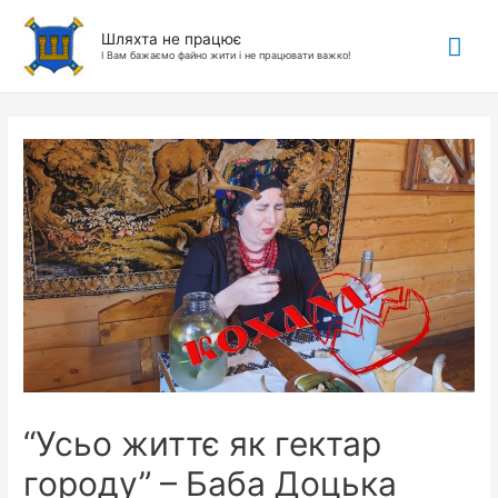
Гол
Шляхта не працює
І Вам бажаємо файно жити і не працювати важко!
ме
“Усьо життє як гектар
городу” – Баба Доцька