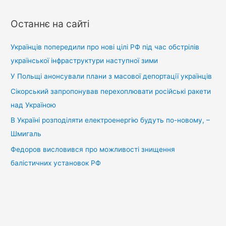
ш
у
Останнє на сайті
к
:
Українців попередили про нові цілі РФ під час обстрілів
української інфраструктури наступної зими
У Польщі анонсували плани з масової депортації українців
Сікорський запропонував перехоплювати російські ракети
над Україною
В Україні розподіляти електроенергію будуть по-новому, –
Шмигаль
Федоров висловився про можливості знищення
балістичних установок РФ