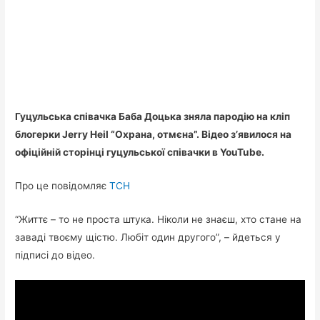
Гуцульська співачка Баба Доцька зняла пародію на кліп
блогерки Jerry Heil “Охрана, отмєна”. Відео з’явилося на
офіційній сторінці гуцульської співачки в YouTube.
Про це повідомляє
ТСН
“Життє – то не проста штука. Ніколи не знаєш, хто стане на
заваді твоєму щістю. Любіт один другого”, – йдеться у
підписі до відео.