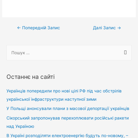
Навігація
←
Попередній Запис
Далі Запис
→
записів
П
о
ш
у
Останнє на сайті
к
:
Українців попередили про нові цілі РФ під час обстрілів
української інфраструктури наступної зими
У Польщі анонсували плани з масової депортації українців
Сікорський запропонував перехоплювати російські ракети
над Україною
В Україні розподіляти електроенергію будуть по-новому, –