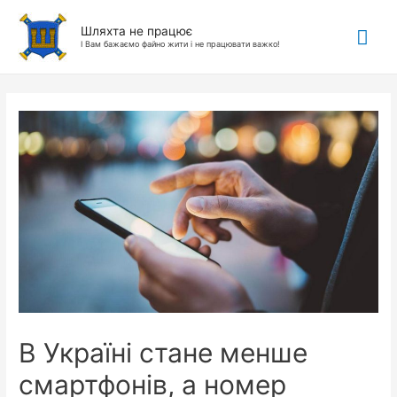
Гол
Шляхта не працює
І Вам бажаємо файно жити і не працювати важко!
ме
В Україні стане менше
смартфонів, а номер