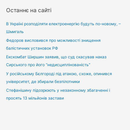
у
Останнє на сайті
к
:
В Україні розподіляти електроенергію будуть по-новому, –
Шмигаль
Федоров висловився про можливості знищення
балістичних установок РФ
Екскомбат Ширшин заявив, що суд скасував наказ
Сирського про його “недисциплінованість”
У російському Бєлгороді під атакою, схоже, опинився
університет, де збирали безпілотники
Стефанішину підозрюють у незаконному збагаченні і
просять 13 мільйонів застави