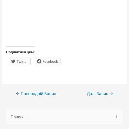
Поділитися цим:
Twitter
Facebook
Навігація
←
Попередній Запис
Далі Запис
→
записів
П
о
ш