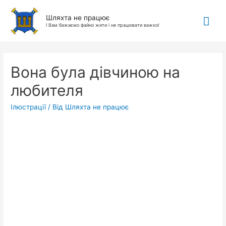
Гол
Шляхта не працює
І Вам бажаємо файно жити і не працювати важко!
ме
Вона була дівчиною на
любителя
Ілюстрації
/ Від
Шляхта не працює