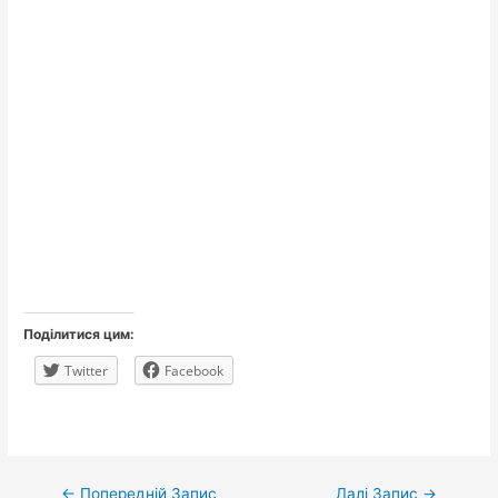
Поділитися цим:
Twitter
Facebook
Навігація
←
Попередній Запис
Далі Запис
→