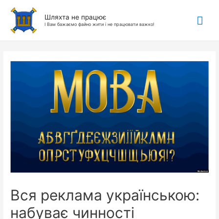
Гол
Шляхта не працює
І Вам бажаємо файно жити і не працювати важко!
ме
Вся реклама українською:
набуває чинності