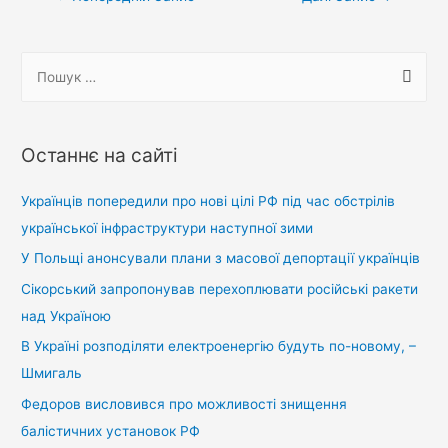
записів
П
о
ш
у
Останнє на сайті
к
:
Українців попередили про нові цілі РФ під час обстрілів
української інфраструктури наступної зими
У Польщі анонсували плани з масової депортації українців
Сікорський запропонував перехоплювати російські ракети
над Україною
В Україні розподіляти електроенергію будуть по-новому, –
Шмигаль
Федоров висловився про можливості знищення
балістичних установок РФ