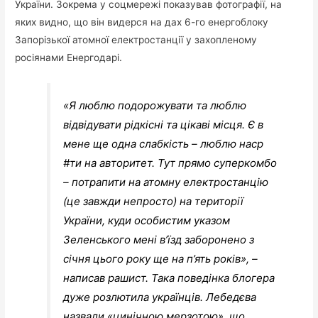
України. Зокрема у соцмережі показував фотографії, на
яких видно, що він видерся на дах 6-го енергоблоку
Запорізької атомної електростанції у захопленому
росіянами Енергодарі.
«Я люблю подорожувати та люблю
відвідувати рідкісні та цікаві місця. Є в
мене ще одна слабкість – люблю наср
#ти на авторитет. Тут прямо суперкомбо
– потрапити на атомну електростанцію
(це завжди непросто) на території
України, куди особистим указом
Зеленського мені в’їзд заборонено з
січня цього року ще на п’ять років», –
написав рашист. Така поведінка блогера
дуже розлютила українців. Лебедєва
назвали «цинічною мерзотою», що