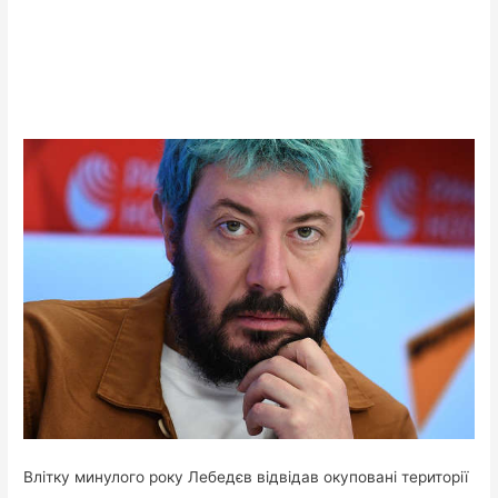
Влітку минулого року Лебедєв відвідав окуповані території