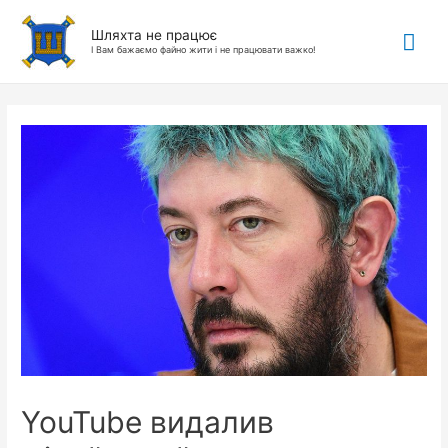
Гол
Шляхта не працює
І Вам бажаємо файно жити і не працювати важко!
ме
YouTube видалив