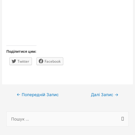
Поділитися цим:
Twitter
Facebook
Навігація
←
Попередній Запис
Далі Запис
→
записів
П
о
ш