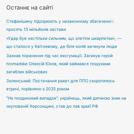
у
Останнє на сайті
к
:
Стефанішину підозрюють у незаконному збагаченні і
просять 13 мільйонів застави
«Удар був настільки сильним, що злетіли шкарпетки», —
що сталося у Квітневому, де біля колій загинули люди
Зазнав поранення під час ексгумації. Загинув герой
hromadske Олексій Юков, який займався пошуками
загиблих військових
Зеленський: Постачання ракет для ППО скоротилось
втричі, порівняно з 2025 роком
“Не поодинокий випадок”: українець, який дитиною зник на
окупованій Херсонщині, став до лав армії РФ