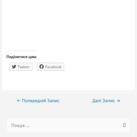
Поділитися цим:
Twitter
Facebook
Навігація
←
Попередній Запис
Далі Запис
→
записів
П
о