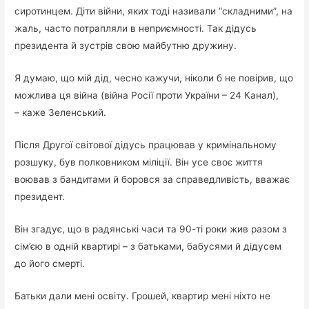
сиротинцем. Діти війни, яких тоді називали “складними”, на
жаль, часто потрапляли в неприємності. Так дідусь
президента й зустрів свою майбутню дружину.
Я думаю, що мій дід, чесно кажучи, ніколи б не повірив, що
можлива ця війна (війна Росії проти України – 24 Канал),
– каже Зеленський.
Після Другої світової дідусь працював у кримінальному
розшуку, був полковником міліції. Він усе своє життя
воював з бандитами й боровся за справедливість, вважає
президент.
Він згадує, що в радянські часи та 90-ті роки жив разом з
сім’єю в одній квартирі – з батьками, бабусями й дідусем
до його смерті.
Батьки дали мені освіту. Грошей, квартир мені ніхто не