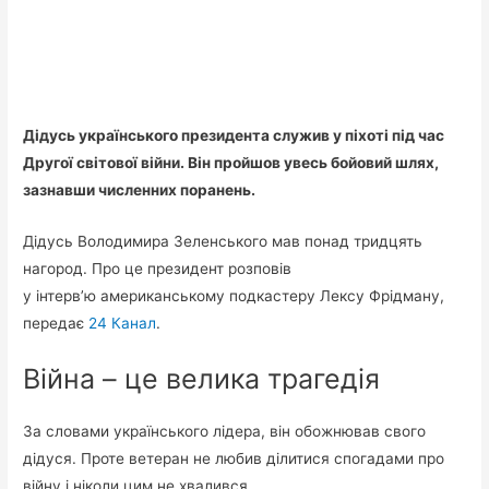
Дідусь українського президента служив у піхоті під час
Другої світової війни. Він пройшов увесь бойовий шлях,
зазнавши численних поранень.
Дідусь Володимира Зеленського мав понад тридцять
нагород. Про це президент розповів
у інтерв’ю американському подкастеру Лексу Фрідману,
передає
24 Канал
.
Війна – це велика трагедія
За словами українського лідера, він обожнював свого
дідуся. Проте ветеран не любив ділитися спогадами про
війну і ніколи цим не хвалився.