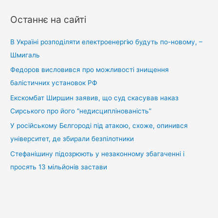
ш
у
Останнє на сайті
к
:
В Україні розподіляти електроенергію будуть по-новому, –
Шмигаль
Федоров висловився про можливості знищення
балістичних установок РФ
Екскомбат Ширшин заявив, що суд скасував наказ
Сирського про його “недисциплінованість”
У російському Бєлгороді під атакою, схоже, опинився
університет, де збирали безпілотники
Стефанішину підозрюють у незаконному збагаченні і
просять 13 мільйонів застави