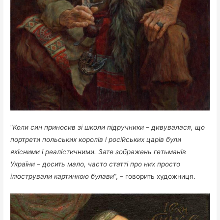
“
Коли син приносив зі школи підручники – дивувалася, що
портрети польських королів і російських царів були
якісними і реалістичними. Зате зображень гетьманів
України – досить мало, часто статті про них просто
ілюстрували картинкою булави
“, – говорить художниця.