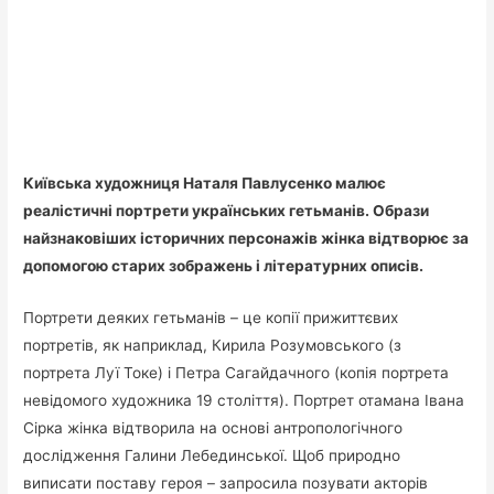
Київська художниця Наталя Павлусенко малює
реалістичні портрети українських гетьманів. Образи
найзнаковіших історичних персонажів жінка відтворює за
допомогою старих зображень і літературних описів.
Портрети деяких гетьманів – це копії прижиттєвих
портретів, як наприклад, Кирила Розумовського (з
портрета Луї Токе) і Петра Сагайдачного (копія портрета
невідомого художника 19 століття). Портрет отамана Івана
Сірка жінка відтворила на основі антропологічного
дослідження Галини Лебединської. Щоб природно
виписати поставу героя – запросила позувати акторів