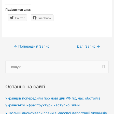
Поділитися цим:
Twitter
Facebook
Навігація
←
Попередній Запис
Далі Запис
→
записів
П
о
ш
у
Останнє на сайті
к
:
Українців попередили про нові цілі РФ під час обстрілів
української інфраструктури наступної зими
У Польщі анонсували плани з масової депортації українців