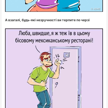
А взагалі, будь-які незручності ви терпите по черзі