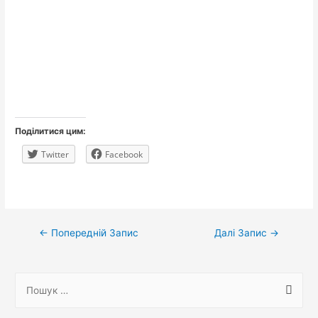
Поділитися цим:
Twitter
Facebook
Навігація
←
Попередній Запис
Далі Запис
→
записів
П
о