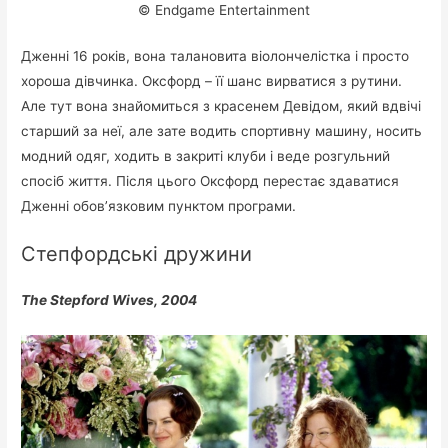
© Endgame Entertainment
Дженні 16 років, вона талановита віолончелістка і просто
хороша дівчинка. Оксфорд – її шанс вирватися з рутини.
Але тут вона знайомиться з красенем Девідом, який вдвічі
старший за неї, але зате водить спортивну машину, носить
модний одяг, ходить в закриті клуби і веде розгульний
спосіб життя. Після цього Оксфорд перестає здаватися
Дженні обов’язковим пунктом програми.
Степфордські дружини
The Stepford Wives, 2004