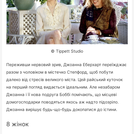
© Tippett Studio
Переживши нервовий зрив, Джоанна Еберхарт переїжджає
разом з чоловіком в містечко Степфорд, щоб побути
далеко від стресів великого міста. Цей райський куточок
на перший погляд видається ідеальним. Але незабаром
Джоанна і її нова подруга Боббі помічають, що місцеві
домогосподарки поводяться якось аж надто підозріло.
Джоанна вирішує будь-що-будь докопатися до істини.
8 жінок