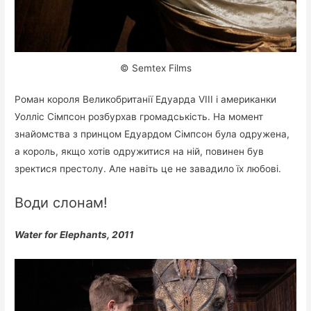
© Semtex Films
Роман короля Великобританії Едуарда VIII і американки
Уолліс Сімпсон розбурхав громадськість. На момент
знайомства з принцом Едуардом Сімпсон була одружена,
а король, якщо хотів одружитися на ній, повинен був
зректися престолу. Але навіть це не завадило їх любові.
Води слонам!
Water for Elephants, 2011