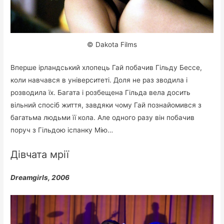
© Dakota Films
Вперше ірландський хлопець Гай побачив Гільду Бессе,
коли навчався в університеті. Доля не раз зводила і
розводила їх. Багата і розбещена Гільда вела досить
вільний спосіб життя, завдяки чому Гай познайомився з
багатьма людьми її кола. Але одного разу він побачив
поруч з Гільдою іспанку Мію…
Дівчата мрії
Dreamgirls, 2006