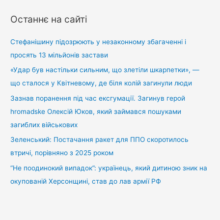
ш
у
Останнє на сайті
к
:
Стефанішину підозрюють у незаконному збагаченні і
просять 13 мільйонів застави
«Удар був настільки сильним, що злетіли шкарпетки», —
що сталося у Квітневому, де біля колій загинули люди
Зазнав поранення під час ексгумації. Загинув герой
hromadske Олексій Юков, який займався пошуками
загиблих військових
Зеленський: Постачання ракет для ППО скоротилось
втричі, порівняно з 2025 роком
“Не поодинокий випадок”: українець, який дитиною зник на
окупованій Херсонщині, став до лав армії РФ