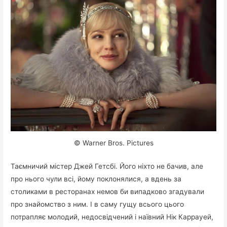
© Warner Bros. Pictures
Таємничий містер Джей Гетсбі. Його ніхто не бачив, але
про нього чули всі, йому поклонялися, а вдень за
столиками в ресторанах немов би випадково згадували
про знайомство з ним. І в саму гущу всього цього
потрапляє молодий, недосвідчений і наївний Нік Каррауей,