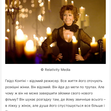
© Relativity Media
Гвідо Контіні – відомий режисер. Все життя його оточують
розкішні жінки. Він відомий. Він йде до мети по трупах. Але
чому ж він не може завершити зйомки свого нового
фільму? Він шукає розгадку там, де йому звичніше всього –
в ліжку у жінок, але душа його спустошується все більше і