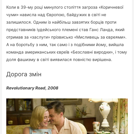
Коли в 39-му році минулого століття загроза «Коричневої
чуми» нависла над Європою, байдужих в світі не
залишилося. Одним із найбільш завзятих борців проти
представників іудейського племені став Ганс Ланда, який
отримав за «заслуги» прізвисько «Мисливець за євреями».
А на боротьбу з ним, так само і з подібними йому, вийшла
команда американських євреїв «Безславні виродки», і тому
доля фашизму в світі виявилася повністю вирішена.
Дорога змін
Revolutionary Road, 2008