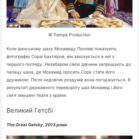
© Pampa Production
Коли іранському шаху Мохамеду Пехлеві показують
фотографію Сораї Бахтіяров, він закохується в неї з
першого погляду. Незабаром сім’ю дівчини запрошують до
палацу шаха, де Мохамед просить Сора стати його
дружиною. Після недовгих роздумів вона погоджується. В
результаті державного перевороту шах Мохамед і його
сім’я змушені тікати з країни.
Великий Гетсбі
The Great Gatsby, 2013 роки