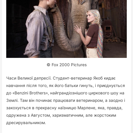
© Fox 2000 Pictures
Часи Великої депресії. Студент-ветеринар Якоб кидає
навчання після того, як його батьки гинуть, і приєднується
до «Benzini Brothers», найграндіознішого циркового шоу на
Землі. Там він починає працювати ветеринаром, а заодно і
закохується в прекрасну наїзницю Марлене, яка, правда,
одружена з Августом, харизматичним, але жорстоким
дресирувальником.