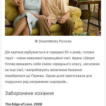
© DreamWorks Pictures
Дія картини відбувається в середині 50-х років, головні
герої – члени невеликої провінційної сім’ї. Френк і Ейпріл
Уїллер вважають себе сім’єю середнього класу, несхожою
на інші сім’ї, і випробовують величезне бажання
перебратися до Парижа. Однак доля приготувала для
подружжя ряд неприємних сюрпризів…
Заборонене кохання
The Edge of Love, 2008