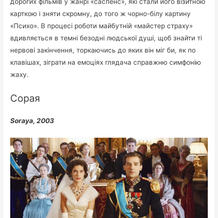
дорогих фільмів у жанрі «саспенс», які стали його візитною
карткою і зняти скромну, до того ж чорно-білу картину
«Психо». В процесі роботи майбутній «майстер страху»
вдивляється в темні безодні людської душі, щоб знайти ті
нервові закінчення, торкаючись до яких він міг би, як по
клавішах, зіграти на емоціях глядача справжню симфонію
жаху.
Сорая
Soraya, 2003