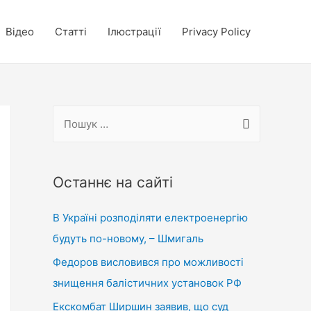
Відео
Статті
Ілюстрації
Privacy Policy
П
о
ш
у
Останнє на сайті
к
В Україні розподіляти електроенергію
:
будуть по-новому, – Шмигаль
Федоров висловився про можливості
знищення балістичних установок РФ
Екскомбат Ширшин заявив, що суд