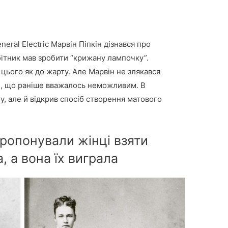
eral Electric Марвін Піпкін дізнався про
обітник мав зробити “крижану лампочку”.
 цього як до жарту. Але Марвін не злякався
те, що раніше вважалось неможливим. В
у, але й відкрив спосіб створення матового
ропонували жінці взяти
, а вона їх виграла