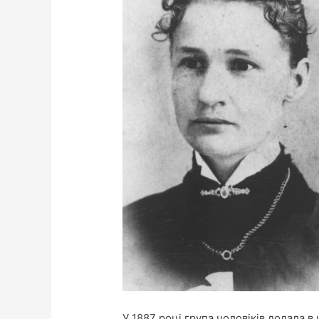
У 1887 році група чоловіків додала в