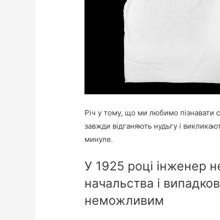
Річ у тому, що ми любимо пізнавати с
завжди відганяють нудьгу і виклика
минуле.
У 1925 році інженер н
начальства і випадко
неможливим