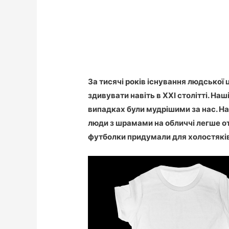
За тисячі років існування людської 
здивувати навіть в ХХI столітті. На
випадках були мудрішими за нас. Н
люди з шрамами на обличчі легше отр
футболки придумали для холостяків 