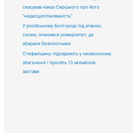
скасував наказ Сирського про його
“недисциплінованість”
У російському Бєлгороді під атакою,
схоже, опинився університет, де
збирали безпілотники
Стефанішину підозрюють у незаконному
збагаченні і просять 13 мільйонів
застави