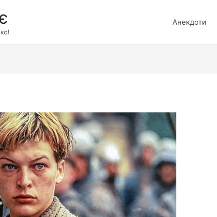
є
Анекдоти
ко!