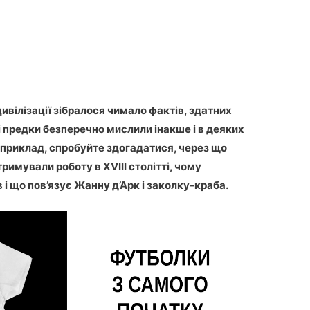
цивілізації зібралося чимало фактів, здатних
ші предки безперечно мислили інакше і в деяких
априклад, спробуйте здогадатися, через що
имували роботу в XVIII столітті, чому
і що пов’язує Жанну д’Арк і заколку-краба.