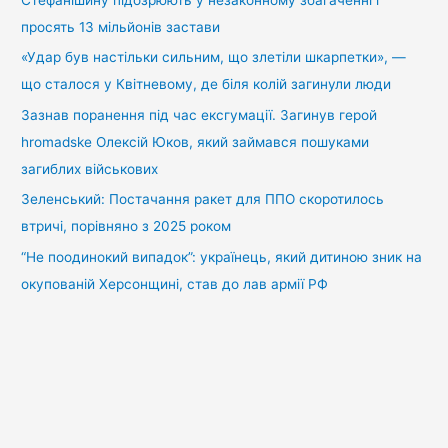
Стефанішину підозрюють у незаконному збагаченні і
просять 13 мільйонів застави
«Удар був настільки сильним, що злетіли шкарпетки», —
що сталося у Квітневому, де біля колій загинули люди
Зазнав поранення під час ексгумації. Загинув герой
hromadske Олексій Юков, який займався пошуками
загиблих військових
Зеленський: Постачання ракет для ППО скоротилось
втричі, порівняно з 2025 роком
“Не поодинокий випадок”: українець, який дитиною зник на
окупованій Херсонщині, став до лав армії РФ