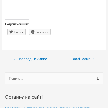
Поділитися цим:
Twitter
Facebook
Навігація
←
Попередній Запис
Далі Запис
→
записів
П
о
ш
у
Останнє на сайті
к
: