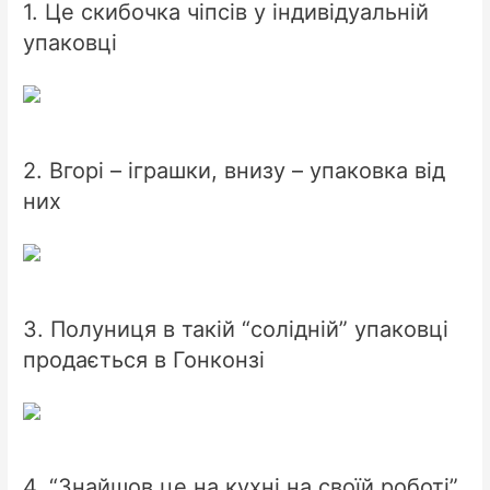
1. Це скибочка чіпсів у індивідуальній
упаковці
2. Вгорі – іграшки, внизу – упаковка від
них
3. Полуниця в такій “солідній” упаковці
продається в Гонконзі
4. “Знайшов це на кухні на своїй роботі”