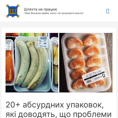
Гол
Шляхта не працює
І Вам бажаємо файно жити і не працювати важко!
ме
20+ абсурдних упаковок,
які доводять, що проблеми