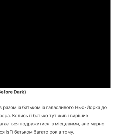
efore Dark)
 разом із батьком із галасливого Нью-Йорка до
ера. Колись її батько тут жив і вирішив
магається подружитися із місцевими, але марно.
я із її батьком багато років тому.