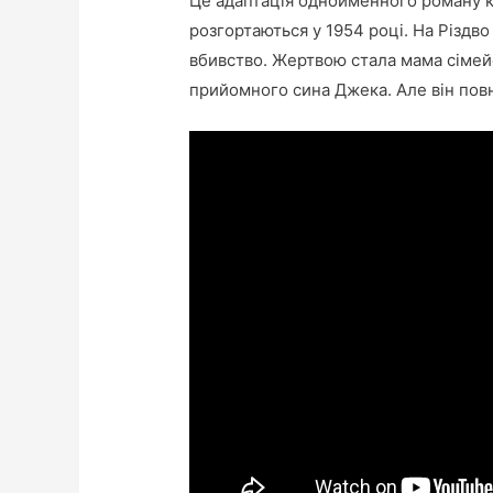
Це адаптація однойменного роману ко
розгортаються у 1954 році. На Різдв
вбивство. Жертвою стала мама сімейс
прийомного сина Джека. Але він пов