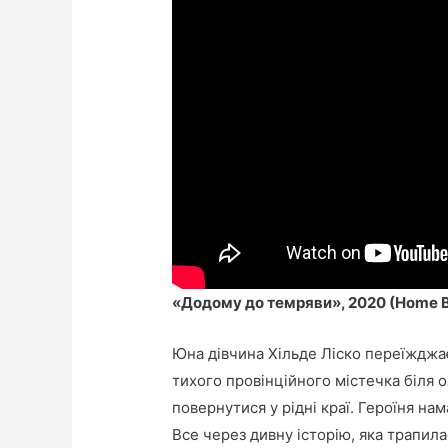
«Додому до темряви», 2020 (Home B
Юна дівчина Хільде Ліско переїжджає
тихого провінційного містечка біля оз
повернутися у рідні краї. Героїня на
Все через дивну історію, яка трапилас