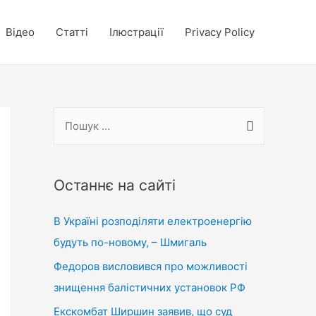
Відео
Статті
Ілюстрації
Privacy Policy
П
о
ш
у
Останнє на сайті
к
В Україні розподіляти електроенергію
:
будуть по-новому, – Шмигаль
Федоров висловився про можливості
знищення балістичних установок РФ
Екскомбат Ширшин заявив, що суд