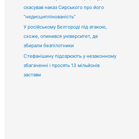
скасував наказ Сирського про його
“недисциплінованість”
У російському Бєлгороді під атакою,
схоже, опинився університет, де
збирали безпілотники
Стефанішину підозрюють у незаконному
збагаченні і просять 13 мільйонів
застави