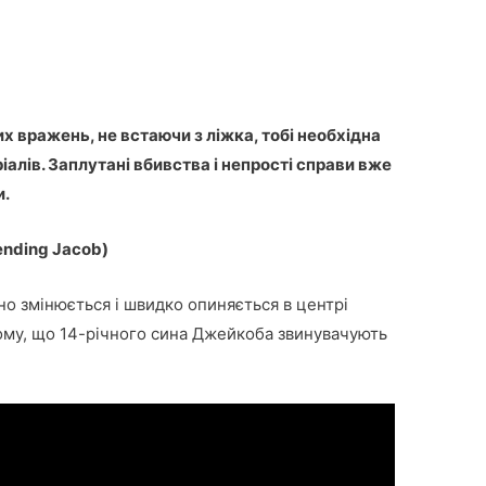
 вражень, не встаючи з ліжка, тобі необхідна
іалів. Заплутані вбивства і непрості справи вже
и.
nding Jacob)
но змінюється і швидко опиняється в центрі
тому, що 14-річного сина Джейкоба звинувачують