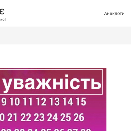
є
Анекдоти
ко!