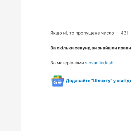
Якщо ні, то пропущене число — 43!
За скільки секунд ви знайшли прави
За матеріалами
slovadliadushi.
Додавайте "Шляхту" у свої д