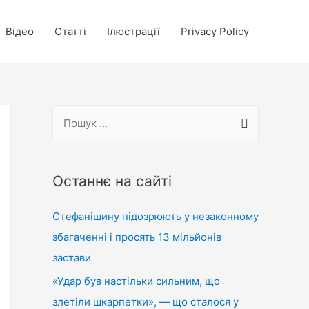
Відео
Статті
Ілюстрації
Privacy Policy
П
о
ш
у
Останнє на сайті
к
Стефанішину підозрюють у незаконному
:
збагаченні і просять 13 мільйонів
застави
«Удар був настільки сильним, що
злетіли шкарпетки», — що сталося у