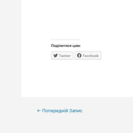
Поділитися цим:
Twitter
Facebook
Навігація
←
Попередній Запис
записів