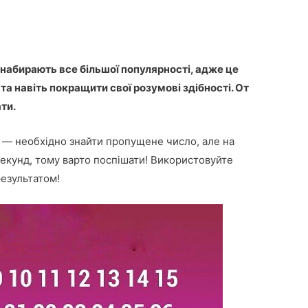
набирають все більшої популярності, адже це
а навіть покращити свої розумові здібності. От
ати.
о — необхідно знайти пропущене число, але на
секунд, тому варто поспішати! Використовуйте
результатом!