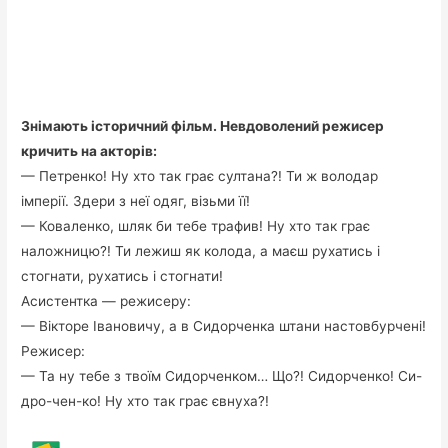
Знімають історичний фільм. Невдоволений режисер
кричить на акторів:
— Петренко! Ну хто так грає султана?! Ти ж володар
імперії. Здери з неї одяг, візьми її!
— Коваленко, шляк би тебе трафив! Ну хто так грає
наложницю?! Ти лежиш як колода, а маєш рухатись і
стогнати, рухатись і стогнати!
Асистентка — режисеру:
— Вікторе Івановичу, а в Сидорченка штани настовбурчені!
Режисер:
— Та ну тебе з твоїм Сидорченком… Що?! Сидорченко! Си-
дро-чен-ко! Ну хто так грає євнуха?!