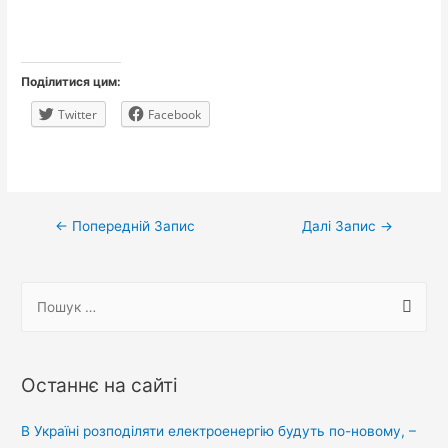
Поділитися цим:
Twitter
Facebook
Навігація
←
Попередній Запис
Далі Запис
→
записів
П
о
ш
у
Останнє на сайті
к
:
В Україні розподіляти електроенергію будуть по-новому, –