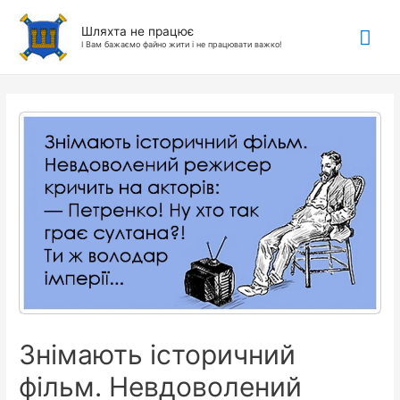
Гол
Шляхта не працює
І Вам бажаємо файно жити і не працювати важко!
ме
Знімають історичний
фільм. Невдоволений