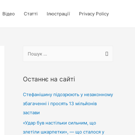
Відео
Статті
Ілюстрації
Privacy Policy
П
о
ш
у
Останнє на сайті
к
Стефанішину підозрюють у незаконному
:
збагаченні і просять 13 мільйонів
застави
«Удар був настільки сильним, що
злетіли шкарпетки», — що сталося у