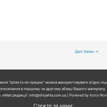
Далі Запис
→
ання "Шляхта не працює" можна використовувати згідно ліце
рпосилання в першому чи другому абзаці Вашого матеріалу. В
. eMail редакції:
info@shlyahta.com.ua
| Povered by
Astra Wo
Стежте за нами: