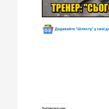
Додавайте "Шляхту" у свої д
Поділитися цим: