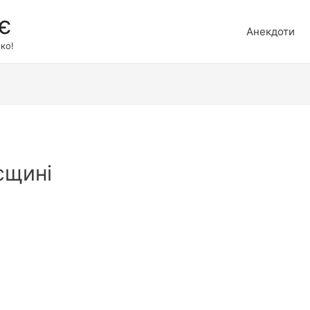
є
Анекдоти
ко!
єщині