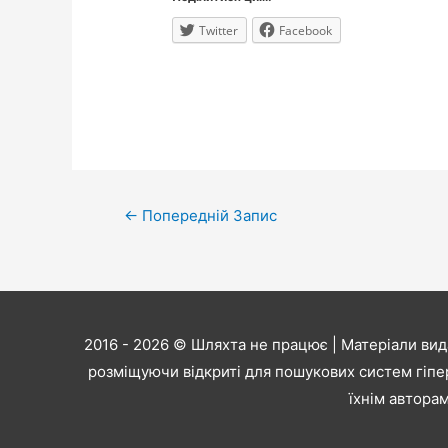
Twitter
Facebook
Навігація
←
Попередній Запис
записів
2016 - 2026 ©
Шляхта не працює
| Матеріали вид
розміщуючи відкриті для пошукових систем гіпе
їхнім авторам