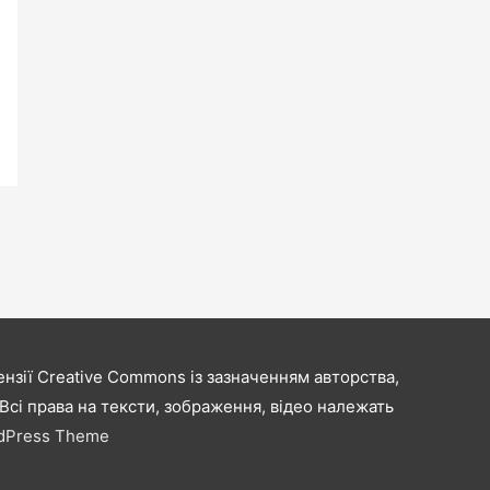
нзії Creative Commons із зазначенням авторства,
сі права на тексти, зображення, відео належать
rdPress Theme