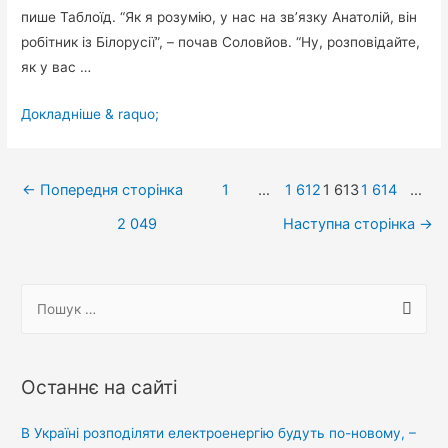
пише Таблоїд. “Як я розумію, у нас на зв’язку Анатолій, він
робітник із Білорусії”, – почав Соловйов. “Ну, розповідайте,
як у вас …
Працівник
Докладніше & raquo;
БілАЗу
в
Навігація
прямому
←
Попередня сторінка
1
…
1 612
1 613
1 614
…
ефірі
записів
2 049
Наступна сторінка
→
показав
сороміцький
орган
П
пропагандисту
о
Соловйову
ш
у
Останнє на сайті
к
:
В Україні розподіляти електроенергію будуть по-новому, –