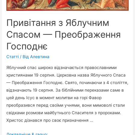
Привітання з Яблучним
Спасом — Преображення
Господнє
Статті
/ Від
Алевтина
Яблучний спас широко відзначається православними
християнами 19 серпня. Церковна назва Яблучного Спаса
— Преображення Господнє. Свято, починаючи з 4 століття,
відзначають 19 серпня. За біблійними переказами саме в
цей день Ісус в момент молитви на горі Фавор
преобразився перед своїми учнями, вони мимоволі стали
свідками розмови майбутнього Спасителя з пророками.
Христос дізнався про своє призначення …
Привітання
Докладніше & raquo;