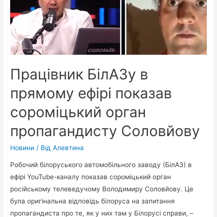
гастролями
до
окупованого
Криму
Працівник БілАЗу в
прямому ефірі показав
сороміцький орган
пропагандисту Соловйову
Новини
/ Від
Алевтина
Робочий білоруського автомобільного заводу (БілАЗ) в
ефірі YouTube-каналу показав сороміцький орган
російському телеведучому Володимиру Соловйову. Це
була оригінальна відповідь білоруса на запитання
пропагандиста про те, як у них там у Білорусі справи, –