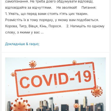
самопізнання. Не треба довго обдумувати відповіді,
відповідайте за відчуттями. ⠀ Не зволікай! ⠀ Питання: ⠀
1. Уявіть, що перед вами стоять п’ять цих тварин.
Розмістіть їх в тому порядку, у якому вам подобається.
Корова, Тигр, Вівця, Кінь, Порося. ⠀ 2. Напишіть по одному
слову, з якими у вас …
Тест
Докладніше & raquo;
Далай
Лами,
який
радять
пройти
кожному.
Не
треба
довго
обдумувати