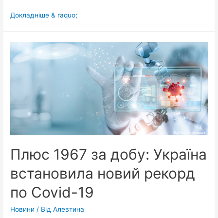
Україна
Докладніше & raquo;
посіла
7
місце
в
антирейтингу
Європи
з
кількості
заражень
Covid-
19
Плюс 1967 за добу: Україна
встановила новий рекорд
по Covid-19
Новини
/ Від
Алевтина