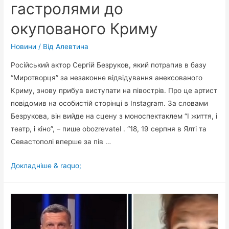
гастролями до
окупованого Криму
Новини
/ Від
Алевтина
Російський актор Сергій Безруков, який потрапив в базу
“Миротворця” за незаконне відвідування анексованого
Криму, знову прибув виступати на півострів. Про це артист
повідомив на особистій сторінці в Instagram. За словами
Безрукова, він вийде на сцену з моноспектаклем “І життя, і
театр, і кіно”, – пише obozrevatel . “18, 19 серпня в Ялті та
Севастополі вперше за пів …
Російський
Докладніше & raquo;
актор
Сергій
Безруков
приїхав
з