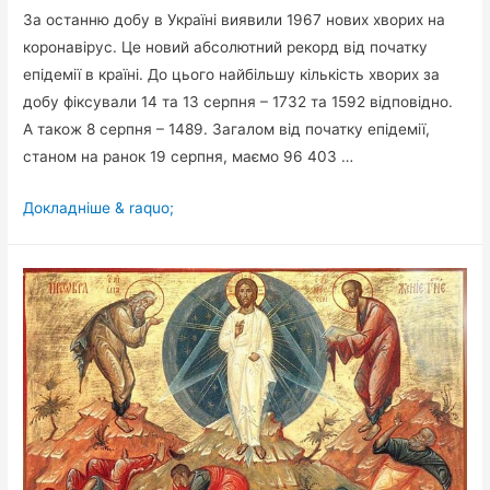
За останню добу в Україні виявили 1967 нових хворих на
коронавірус. Це новий абсолютний рекорд від початку
епідемії в країні. До цього найбільшу кількість хворих за
добу фіксували 14 та 13 серпня – 1732 та 1592 відповідно.
А також 8 серпня – 1489. Загалом від початку епідемії,
станом на ранок 19 серпня, маємо 96 403 …
Плюс
Докладніше & raquo;
1967
за
добу:
Україна
встановила
новий
рекорд
по
Covid-
19