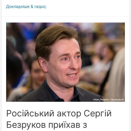
Скандал
Докладніше & raquo;
на
Дитячому
Євробаченні:
учасника
відсторонили
за
співпрацю
з
росіянами
Російський актор Сергій
Безруков приїхав з