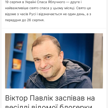
19 серпня в Україні Спаса Яблучного — друге і
найважливіше свято спаса у цьому місяці. Свято це
відоме з часів Русі і відзначається не один день, а з
переддня до 26 серпня.
Віктор Павлік заспівав на
весіллі відомої блогерки