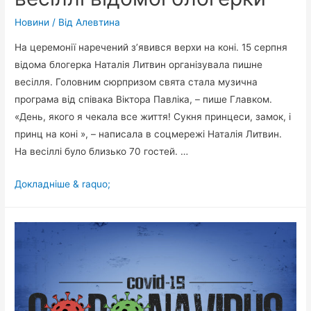
Новини
/ Від
Алевтина
На церемонії наречений з’явився верхи на коні. 15 серпня
відома блогерка Наталія Литвин організувала пишне
весілля. Головним сюрпризом свята стала музична
програма від співака Віктора Павліка, – пише Главком.
«День, якого я чекала все життя! Сукня принцеси, замок, і
принц на коні », – написала в соцмережі Наталія Литвин.
На весіллі було близько 70 гостей. …
Віктор
Докладніше & raquo;
Павлік
заспівав
на
весіллі
відомої
блогерки