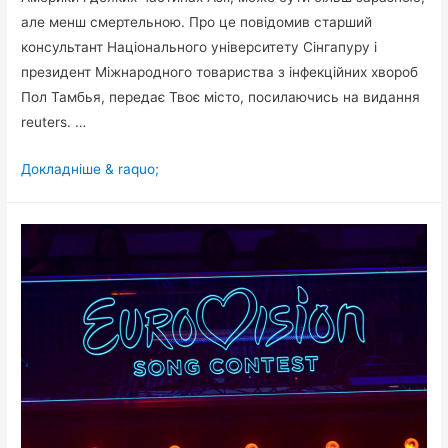
але менш смертельною. Про це повідомив старший
консультант Національного університету Сінгапуру і
президент Міжнародного товариства з інфекційних хвороб
Пол Тамбья, передає Твоє місто, посилаючись на видання
reuters. …
Через
Докладніше & raquo;
мутації
Covid-
19
став
більш
заразним,
але
менш
летальним
(дослідження)