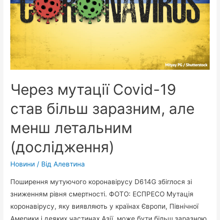
Через мутації Covid-19
став більш заразним, але
менш летальним
(дослідження)
Новини
/ Від
Алевтина
Поширення мутуючого коронавірусу D614G збіглося зі
зниженням рівня смертності. ФОТО: ЕСПРЕСО Мутація
коронавірусу, яку виявляють у країнах Європи, Північної
Америки і деяких частинах Азії, може бути більш заразною,