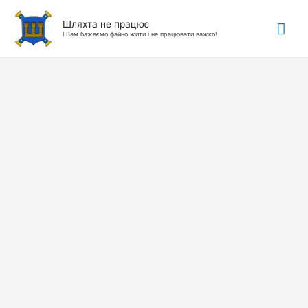
Гол
Шляхта не працює
І Вам бажаємо файно жити і не працювати важко!
ме