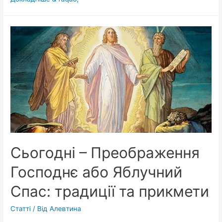
з
Яблучним
Спасом
—
Преображення
Господнє
Сьогодні – Преображення
Господнє або Яблучний
Спас: традиції та прикмети
Статті
/ Від
Алевтина