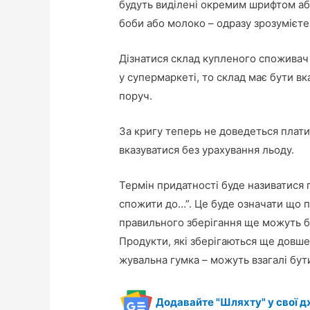
будуть виділені окремим шрифтом або
боби або молоко – одразу зрозумієте,
Дізнатися склад купленого спожива
у супермаркеті, то склад має бути вк
поруч.
За кригу теперь не доведеться плати
вказуватися без урахування льоду.
Термін придатності буде називатися 
спожити до…”. Це буде означати що пр
правильного зберігання ще можуть бут
Продукти, які зберігаються ще довше,
жувальна гумка – можуть взагалі бут
Додавайте "Шляхту" у свої д