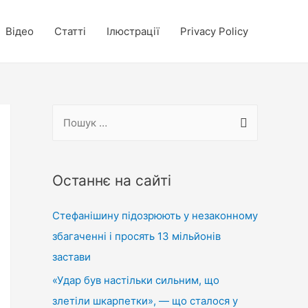
Відео
Статті
Ілюстрації
Privacy Policy
П
о
ш
у
Останнє на сайті
к
Стефанішину підозрюють у незаконному
:
збагаченні і просять 13 мільйонів
застави
«Удар був настільки сильним, що
злетіли шкарпетки», — що сталося у