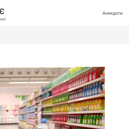
є
Анекдоти
ко!