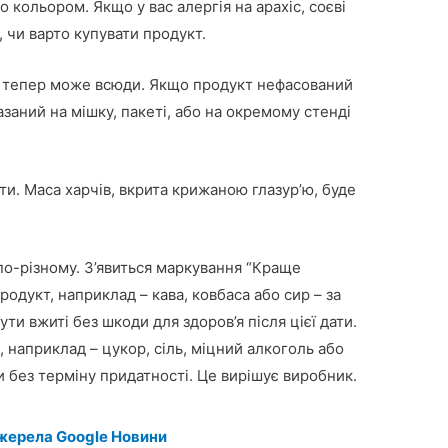
 кольором. Якщо у вас алергія на арахіс, соєві
 чи варто купувати продукт.
ч тепер може всюди. Якщо продукт нефасований
азаний на мішку, пакеті, або на окремому стенді
ти. Маса харчів, вкрита крижаною глазур’ю, буде
по-різному. З’явиться маркування “Краще
одукт, наприклад – кава, ковбаса або сир – за
и вжиті без шкоди для здоров’я після цієї дати.
 наприклад – цукор, сіль, міцний алкоголь або
и без терміну придатності. Це вирішує виробник.
жерела Google Новини