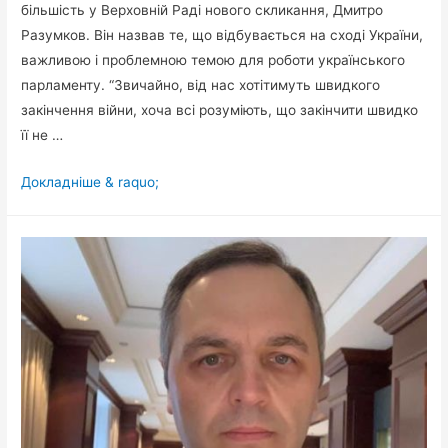
більшість у Верховній Раді нового скликання, Дмитро
Разумков. Він назвав те, що відбувається на сході України,
важливою і проблемною темою для роботи українського
парламенту. “Звичайно, від нас хотітимуть швидкого
закінчення війни, хоча всі розуміють, що закінчити швидко
її не …
Глава
Докладніше & raquo;
“Слуги
народу”:
Від
нас
хотітимуть
швидкого
закінчення
війни,
хоча
всі