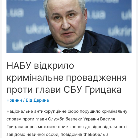
НАБУ відкрило
кримінальне провадження
проти глави СБУ Грицака
Новини
/ Від
Дарина
Національне антикорупційне бюро порушило кримінальну
справу проти глави Служби безпеки України Василя
Грицака через можливе притягнення до відповідальності
завідомо невинної особи, повідомив theБабель з