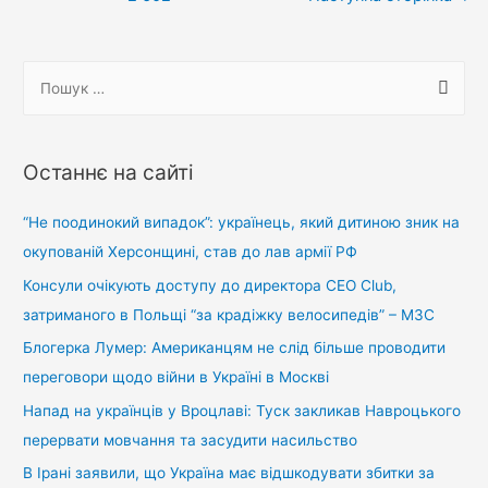
на
неякісних
казанах
П
для
о
армії
ш
–
у
Останнє на сайті
ДБР
к
:
“Не поодинокий випадок”: українець, який дитиною зник на
окупованій Херсонщині, став до лав армії РФ
Консули очікують доступу до директора CEO Club,
затриманого в Польщі “за крадіжку велосипедів” – МЗС
Блогерка Лумер: Американцям не слід більше проводити
переговори щодо війни в Україні в Москві
Напад на українців у Вроцлаві: Туск закликав Навроцького
перервати мовчання та засудити насильство
В Ірані заявили, що Україна має відшкодувати збитки за