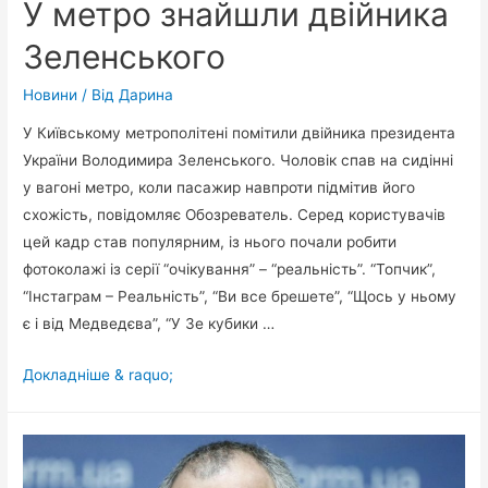
У метро знайшли двійника
Зеленського
Новини
/ Від
Дарина
У Київському метрополітені помітили двійника президента
України Володимира Зеленського. Чоловік спав на сидінні
у вагоні метро, коли пасажир навпроти підмітив його
схожість, повідомляє Обозреватель. Серед користувачів
цей кадр став популярним, із нього почали робити
фотоколажі із серії “очікування” – “реальність”. “Топчик”,
“Інстаграм – Реальність”, “Ви все брешете”, “Щось у ньому
є і від Медведєва”, “У Зе кубики …
У
Докладніше & raquo;
метро
знайшли
двійника
Зеленського