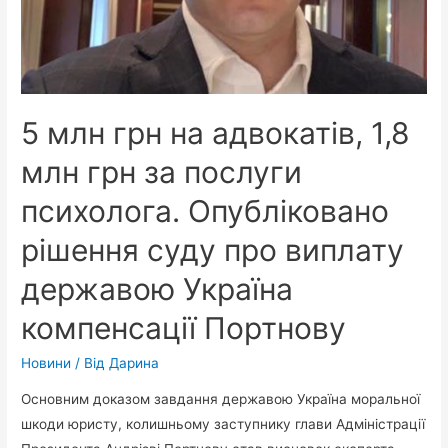
розуміють,
що
закінчити
швидко
її
5 млн грн на адвокатів, 1,8
не
вдасться
млн грн за послуги
психолога. Опубліковано
рішення суду про виплату
державою Україна
компенсації Портнову
Новини
/ Від
Дарина
Основним доказом завдання державою Україна моральної
шкоди юристу, колишньому заступнику глави Адміністрації