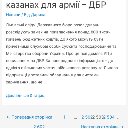
казанах для армії – ДБР
Новини
/ Від
Дарина
Львівські слідчі Державного бюро розслідувань
розслідують замах на привласнення понад 800 тисяч
гривень бюджетних коштів, до якого можуть бути
причетними службові особи суб’єкта господарювання та
Міністерства оборони України. Про це повідомляє УП з
посиланням на ДБР За попередньою інформацією: – до
однієї з військових частин військового резерву м. Львова
підприємці доставили обладнання для системи
харчування, що не …
У
Докладніше & raquo;
Міноборони
хотіли
Навігація
“нагріти
←
Попередня сторінка
1
…
2 502
2 503
2 504
…
руки”
записів
2 602
Наступна сторінка
→