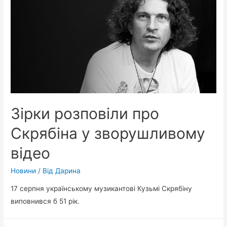
Зірки розповіли про
Скрябіна у зворушливому
відео
Новини
/ Від
Дарина
17 серпня українському музикантові Кузьмі Скрябіну
виповнився б 51 рік.