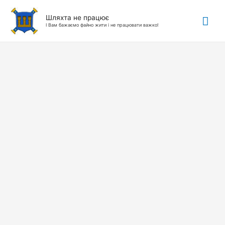
Гол
Шляхта не працює
І Вам бажаємо файно жити і не працювати важко!
ме