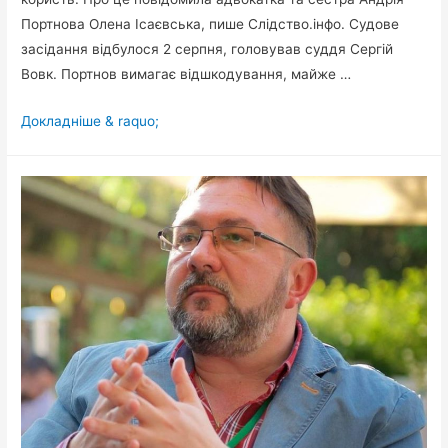
Портнова Олена Ісаєвська, пише Слідство.інфо. Судове
засідання відбулося 2 серпня, головував суддя Сергій
Вовк. Портнов вимагає відшкодування, майже …
Печерський
Докладніше & raquo;
суд
присудив
відшкодувати
Портнову
майже
7
мільйонів
гривень