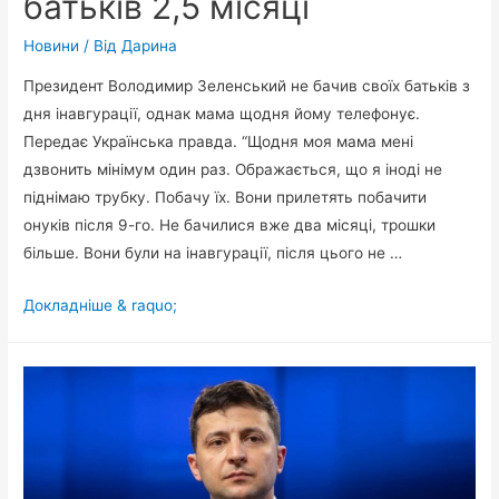
батьків 2,5 місяці
Новини
/ Від
Дарина
Президент Володимир Зеленський не бачив своїх батьків з
дня інавгурації, однак мама щодня йому телефонує.
Передає Українська правда. “Щодня моя мама мені
дзвонить мінімум один раз. Ображається, що я іноді не
піднімаю трубку. Побачу їх. Вони прилетять побачити
онуків після 9-го. Не бачилися вже два місяці, трошки
більше. Вони були на інавгурації, після цього не …
Президент
Докладніше & raquo;
не
бачив
батьків
2,5
місяці