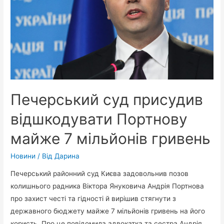
Печерський суд присудив
відшкодувати Портнову
майже 7 мільйонів гривень
Новини
/ Від
Дарина
Печерський районний суд Києва задовольнив позов
колишнього радника Віктора Януковича Андрія Портнова
про захист честі та гідності й вирішив стягнути з
державного бюджету майже 7 мільйонів гривень на його
користь. Про це повідомила адвокатка та сестра Андрія