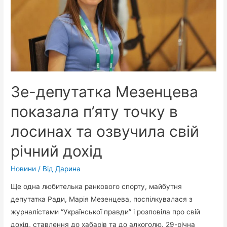
політолог
про
“відставку”
Богдана
Зе-депутатка Мезенцева
показала п’яту точку в
лосинах та озвучила свій
річний дохід
Новини
/ Від
Дарина
Ще одна любителька ранкового спорту, майбутня
депутатка Ради, Марія Мезенцева, поспілкувалася з
журналістами “Української правди” і розповіла про свій
дохід, ставлення до хабарів та до алкоголю. 29-річна