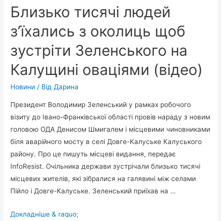
Близько тисячі людей
з’їхались з околиць щоб
зустріти Зеленського на
Калущині оваціями (відео)
Новини
/ Від
Дарина
Президент Володимир Зеленський у рамках робочого
візиту до Івано-Франківської області провів нараду з новим
головою ОДА Денисом Шмигалем і місцевими чиновниками
біля аварійного мосту в селі Довге-Калуське Калуського
району. Про це пишуть місцеві видання, передає
InfoResist. Очільника держави зустрічали близько тисячі
місцевих жителів, які зібралися на галявині між селами
Пійло і Довге-Калуське. Зеленський приїхав на …
Близько
Докладніше & raquo;