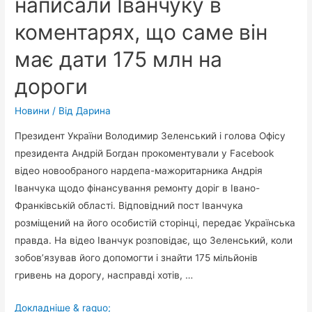
написали Іванчуку в
коментарях, що саме він
має дати 175 млн на
дороги
Новини
/ Від
Дарина
Президент України Володимир Зеленський і голова Офісу
президента Андрій Богдан прокоментували у Facebook
відео новообраного нардепа-мажоритарника Андрія
Іванчука щодо фінансування ремонту доріг в Івано-
Франківській області. Відповідний пост Іванчука
розміщений на його особистій сторінці, передає Українська
правда. На відео Іванчук розповідає, що Зеленський, коли
зобов’язував його допомогти і знайти 175 мільйонів
гривень на дорогу, насправді хотів, …
Зеленський
Докладніше & raquo;