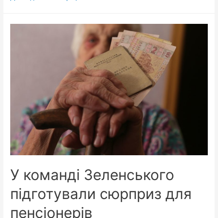
і
Богдан
написали
Іванчуку
в
коментарях,
що
саме
він
має
дати
175
млн
на
У команді Зеленського
дороги
підготували сюрприз для
пенсіонерів