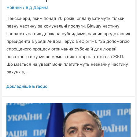
Новини
/ Від
Дарина
Пенсіонери, яким понад 70 років, оплачуватимуть тільки
певну частину за комунальні послуги. Більшу частину
заплатить за них держава субсидіями, заявив представник
президента в уряді Андрій Герус в ефірі 1+1. “За допомогою
спрощеного процесу отримання субсидій для людей
поважного віку ми знімемо з них тягар платежів за ЖКП.
Що мається на увазі? Вони платитимуть незначну частину
рахунків, …
У
Докладніше & raquo;
команді
Зеленського
підготували
сюрприз
для
пенсіонерів