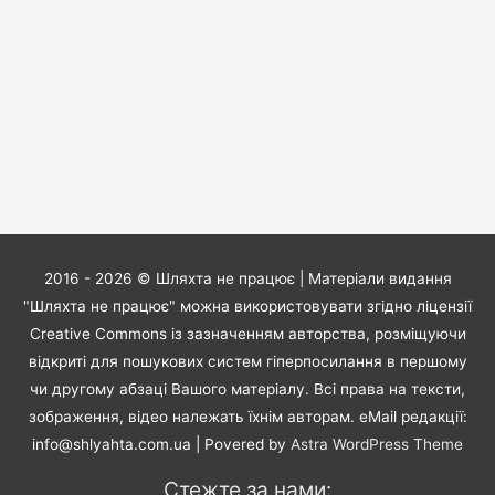
2016 - 2026 ©
Шляхта не працює
| Матеріали видання
"Шляхта не працює" можна використовувати згідно ліцензії
Creative Commons із зазначенням авторства, розміщуючи
відкриті для пошукових систем гіперпосилання в першому
чи другому абзаці Вашого матеріалу. Всі права на тексти,
зображення, відео належать їхнім авторам. eMail редакції:
info@shlyahta.com.ua
| Povered by
Astra WordPress Theme
Стежте за нами: