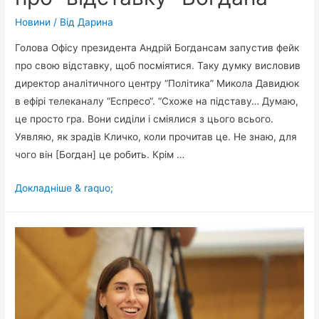
Новини
/ Від
Дарина
Голова Офісу президента Андрій Богдансам запустив фейк
про свою відставку, щоб посміятися. Таку думку висловив
директор аналітичного центру “Політика” Микола Давидюк
в ефірі телеканалу “Еспресо“. “Схоже на підставу… Думаю,
це просто гра. Вони сиділи і сміялися з цього всього.
Уявляю, як зрадів Кличко, коли прочитав це. Не знаю, для
чого він [Богдан] це робить. Крім …
“Вони
Докладніше & raquo;
сиділи
і
сміялися
з
цього
всього”
–