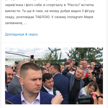
харків’янка і фото себе зі спортзалу в “Ріксосі” встигла
викласти. Та ще й таке, на якому добре видно її фігуру
ззаду, розповідає ТАБЛОID. У своєму Instagram Марія
запевнила, …
Зе-
Докладніше & raquo;
депутатка
Мезенцева
показала
п’яту
точку
в
лосинах
та
озвучила
свій
річний
дохід