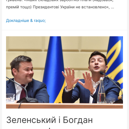
премій тощо) Президентові України не встановлено», …
Стала
Докладніше & raquo;
відома
зарплата
Зеленського
на
посту
президента
Зеленський і Богдан