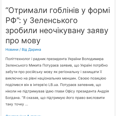
“Отримали гоблінів у формі
РФ”: у Зеленського
зробили неочікувану заяву
про мову
Новини
/ Від
Дарина
Політтехнолог і радник президента України Володимира
Зеленського Микита Потураєв заявив, що Україні потрібно
забути про російську мову як регіональну і захищати її
виключно на рівні національних меншин. Своєю позицією
поділився він в інтерв’ю LB.ua. Потураєв запевнив, що
ніколи не підтримував ідею глави Офісу президента Андрія
Богдана. “Я сказав, що підтримую його право висловити
таку точку …
“Отримали