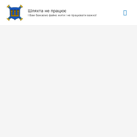
Гол
Шляхта не працює
І Вам бажаємо файно жити і не працювати важко!
ме