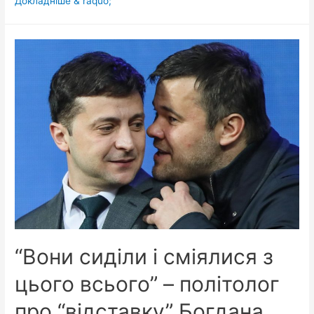
Докладніше & raquo;
гоблінів
у
формі
РФ”:
у
Зеленського
зробили
неочікувану
заяву
про
мову
“Вони сиділи і сміялися з
цього всього” – політолог
про “відставку” Богдана