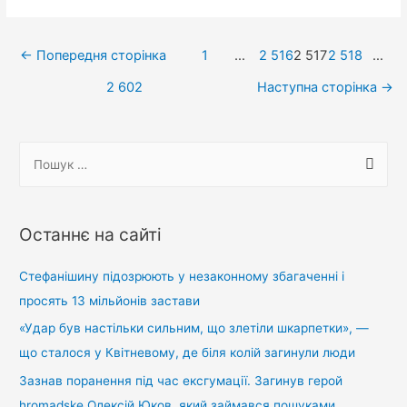
тисячі
людей
Навігація
з’їхались
←
Попередня сторінка
1
…
2 516
2 517
2 518
…
з
записів
2 602
Наступна сторінка
→
околиць
щоб
зустріти
П
Зеленського
о
на
ш
Калущині
у
Останнє на сайті
оваціями
к
(відео)
:
Стефанішину підозрюють у незаконному збагаченні і
просять 13 мільйонів застави
«Удар був настільки сильним, що злетіли шкарпетки», —
що сталося у Квітневому, де біля колій загинули люди
Зазнав поранення під час ексгумації. Загинув герой
hromadske Олексій Юков, який займався пошуками