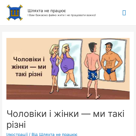
Гол
Шляхта не працює
І Вам бажаємо файно жити і не працювати важко!
ме
Чоловіки і жінки — ми такі
різні
Ілюстрації
/ Від
Шляхта не працює