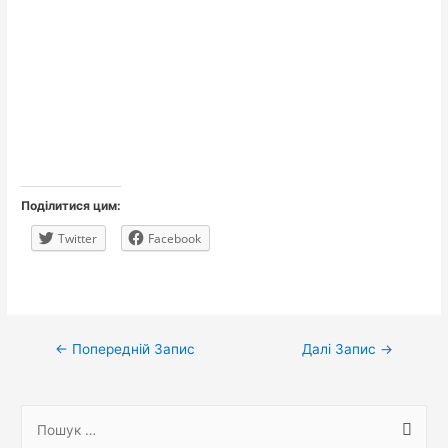
Поділитися цим:
Twitter
Facebook
Навігація
←
Попередній Запис
Далі Запис
→
записів
П
о