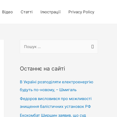
Відео
Статті
Ілюстрації
Privacy Policy
П
о
ш
у
Останнє на сайті
к
В Україні розподіляти електроенергію
:
будуть по-новому, – Шмигаль
Федоров висловився про можливості
знищення балістичних установок РФ
Екскомбат Ширшин заявив, що суд