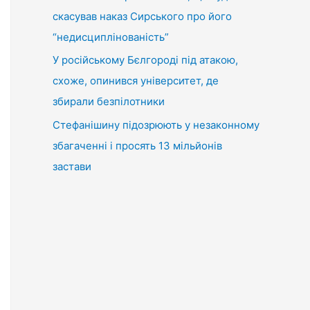
скасував наказ Сирського про його
“недисциплінованість”
У російському Бєлгороді під атакою,
схоже, опинився університет, де
збирали безпілотники
Стефанішину підозрюють у незаконному
збагаченні і просять 13 мільйонів
застави