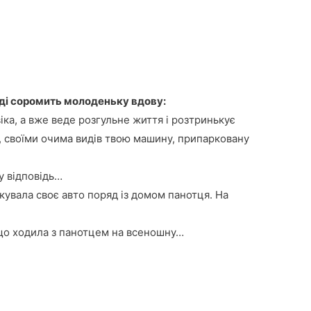
іді соромить молоденьку вдову:
іка, а вже веде розгульне життя і розтринькує
і, своїми очима видів твою машину, припарковану
.
у відповідь…
увала своє авто поряд із домом панотця. На
, що ходила з панотцем на всеношну…