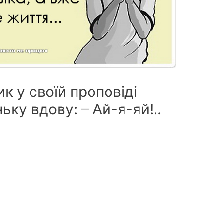
к у своїй проповіді
ку вдову: – Ай-я-яй!..