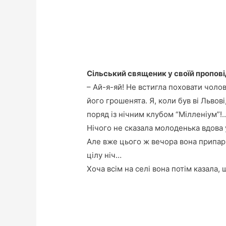
Сільський священик у своїй пропов
– Ай-я-яй! Не встигла поховати чолов
його грошенята. Я, коли був ві Львов
поряд із нічним клубом “Мілленіум”!.
Нічого не сказала молоденька вдова 
Але вже цього ж вечора вона припарк
цілу ніч…
Хоча всім на селі вона потім казала