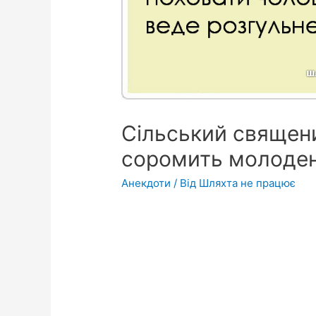
Сільський священи
соромить молодень
Анекдоти
/ Від
Шляхта не працює