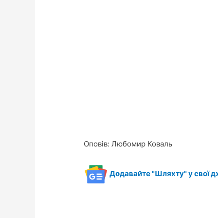
Оповів: Любомир Коваль
Додавайте "Шляхту" у свої д