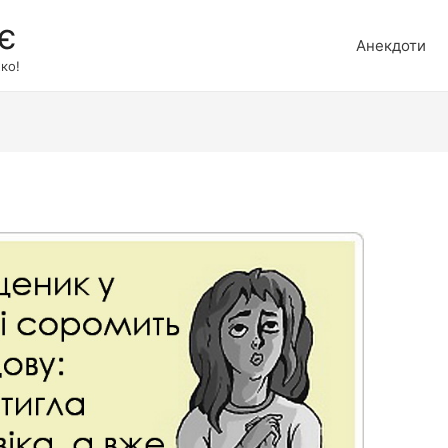
є
Анекдоти
ко!