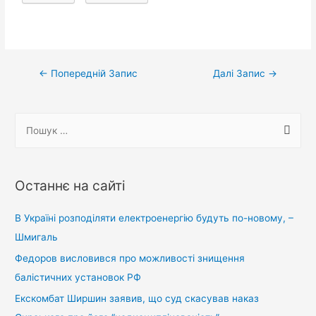
Навігація
←
Попередній Запис
Далі Запис
→
записів
П
о
ш
у
Останнє на сайті
к
:
В Україні розподіляти електроенергію будуть по-новому, –
Шмигаль
Федоров висловився про можливості знищення
балістичних установок РФ
Екскомбат Ширшин заявив, що суд скасував наказ