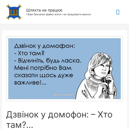
Гол
Шляхта не працює
І Вам бажаємо файно жити і не працювати важко!
ме
Дзвінок у домофон: – Хто
там?…