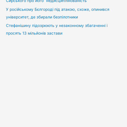
Сирського про його “недисциплінованість”
У російському Бєлгороді під атакою, схоже, опинився
університет, де збирали безпілотники
Стефанішину підозрюють у незаконному збагаченні і
просять 13 мільйонів застави