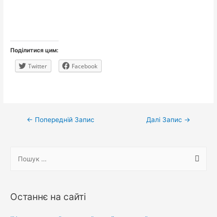
Поділитися цим:
Twitter
Facebook
Навігація
←
Попередній Запис
Далі Запис
→
записів
П
о
ш
у
Останнє на сайті
к