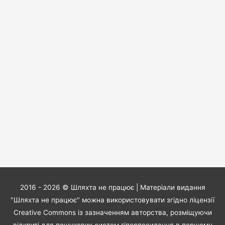
2016 - 2026 ©
Шляхта не працює
| Матеріали видання
"Шляхта не працює" можна використовувати згідно ліцензії
Creative Commons із зазначенням авторства, розміщуючи
відкриті для пошукових систем гіперпосилання в першому