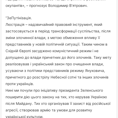
окупантів», – прогнозує Володимир В‘ятрович.
“ЗеПутінізація.
Люстрація – надзвичайний правовий інструмент, який
застосовується в період трансформації суспільства, після
зміни злочинної влади, з метою обмеження впливу її
представників у новій політичній ситуації. Таким чином в
Східній Європі засуджено комуністичний режим і не
допущено до влади причетних до його злочинів. Таку мету
реалізовував і український закон про очищення влади,
усуваючи з політики представників режиму Януковича,
причетного до розстрілу Небесної сотні та інших злочинів
проти українців.
Нині ми почули про ініціативу президента Зеленського
поширити дію цього закону на тих, хто керував Україною
після Майдану. Тих хто організував її захист від російської
агресії, створював армію та умови для розвитку
української культури.