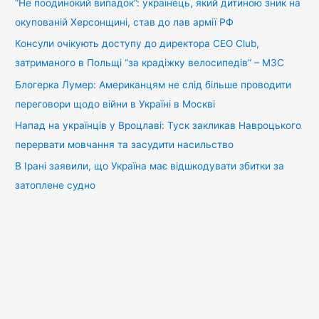
:
“Не поодинокий випадок”: українець, який дитиною зник на
окупованій Херсонщині, став до лав армії РФ
Консули очікують доступу до директора CEO Club,
затриманого в Польщі “за крадіжку велосипедів” – МЗС
Блогерка Лумер: Американцям не слід більше проводити
переговори щодо війни в Україні в Москві
Напад на українців у Вроцлаві: Туск закликав Навроцького
перервати мовчання та засудити насильство
В Ірані заявили, що Україна має відшкодувати збитки за
затоплене судно