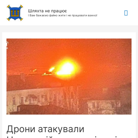
Гол
Шляхта не працює
І Вам бажаємо файно жити і не працювати важко!
ме
Дрони атакували