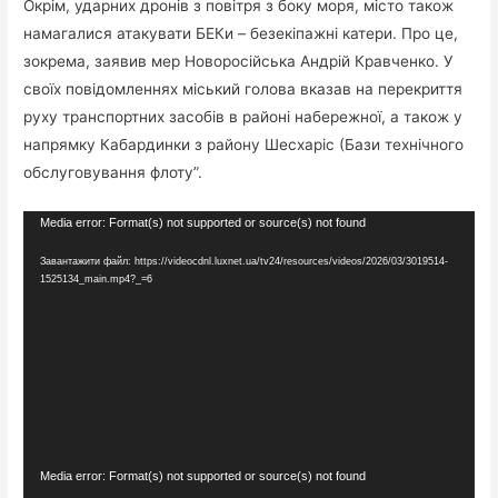
Окрім, ударних дронів з повітря з боку моря, місто також
намагалися атакувати БЕКи – безекіпажні катери. Про це,
зокрема, заявив мер Новоросійська Андрій Кравченко. У
своїх повідомленнях міський голова вказав на перекриття
руху транспортних засобів в районі набережної, а також у
напрямку Кабардинки з району Шесхаріс (Бази технічного
обслуговування флоту”.
Відеопрогравач
Media error: Format(s) not supported or source(s) not found
Завантажити файл: https://videocdnl.luxnet.ua/tv24/resources/videos/2026/03/3019514-
1525134_main.mp4?_=6
Відеопрогравач
Media error: Format(s) not supported or source(s) not found