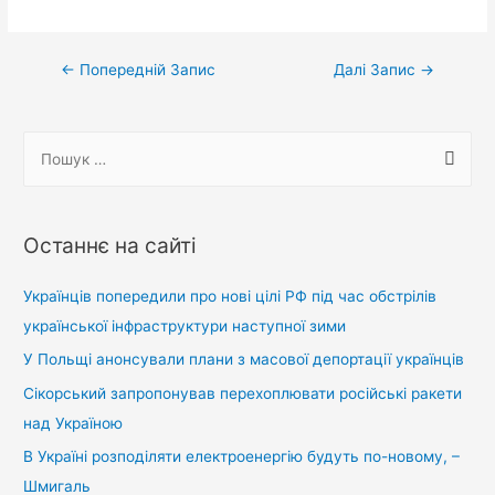
Навігація
←
Попередній Запис
Далі Запис
→
записів
П
о
ш
у
Останнє на сайті
к
:
Українців попередили про нові цілі РФ під час обстрілів
української інфраструктури наступної зими
У Польщі анонсували плани з масової депортації українців
Сікорський запропонував перехоплювати російські ракети
над Україною
В Україні розподіляти електроенергію будуть по-новому, –
Шмигаль