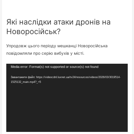
Які наслідки атаки дронів на
Новоросійськ?
Упродовж цього періоду мешканці Новоросійська
повідомляли про серію вибухів у місті.
Відеопрогравач
Media error: Format(s) not supported or source(s) not found
Завантажити файл: https://videocdnl.luxnet.ua/tv24/resources/videos/2026/03/3019514-
1525132_main.mp4?_=5