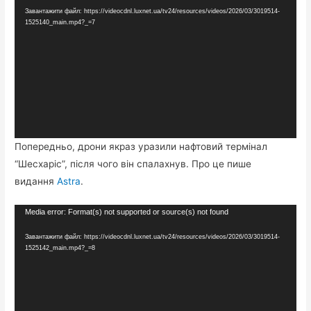
Завантажити файл: https://videocdnl.luxnet.ua/tv24/resources/videos/2026/03/3019514-
1525140_main.mp4?_=7
Попередньо, дрони якраз уразили нафтовий термінал
“Шесхаріс”, після чого він спалахнув. Про це пише
видання
Astra
.
Відеопрогравач
Media error: Format(s) not supported or source(s) not found
Завантажити файл: https://videocdnl.luxnet.ua/tv24/resources/videos/2026/03/3019514-
1525142_main.mp4?_=8