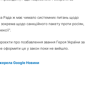
на Рада ж має чимало системних питань щодо
– зокрема щодо санкційного пакету проти росіян,
ексії”.
проєкти про позбавлення звання Героя України за
ле оформити це у закон поки не вийшло.
жерела Google Новини