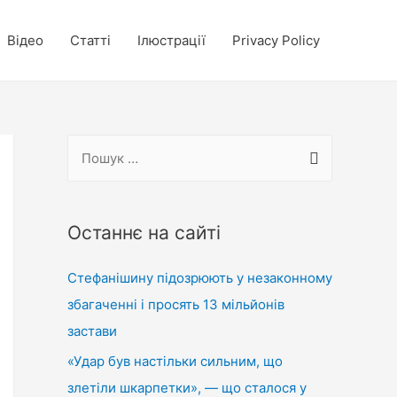
Відео
Статті
Ілюстрації
Privacy Policy
П
о
ш
у
Останнє на сайті
к
Стефанішину підозрюють у незаконному
:
збагаченні і просять 13 мільйонів
застави
«Удар був настільки сильним, що
злетіли шкарпетки», — що сталося у