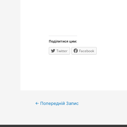
Поділитися цим:
Twitter
Facebook
Навігація
←
Попередній Запис
записів