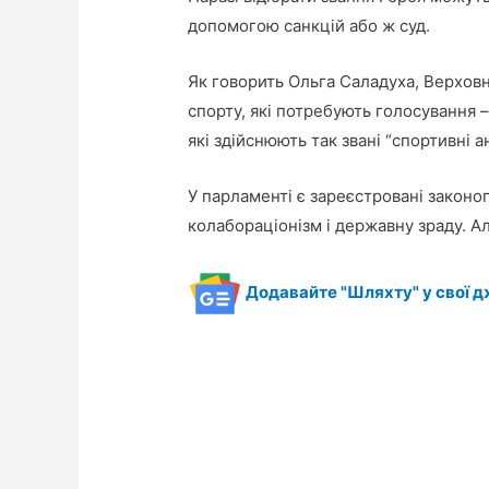
допомогою санкцій або ж суд.
Як говорить Ольга Саладуха, Верхов
спорту, які потребують голосування 
які здійснюють так звані “спортивні ан
У парламенті є зареєстровані законо
колабораціонізм і державну зраду. А
Додавайте "Шляхту" у свої д