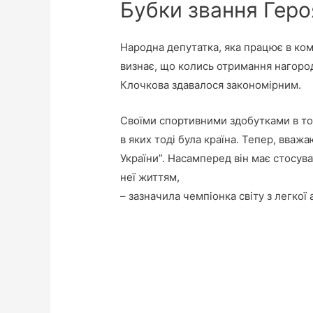
Бубки звання Геро
Народна депутатка, яка працює в комі
визнає, що колись отримання нагород
Клочкова здавалося закономірним.
Своїми спортивними здобутками в той
в яких тоді була країна. Тепер, вваж
України”. Насамперед він має стосув
неї життям,
– зазначила чемпіонка світу з легкої 