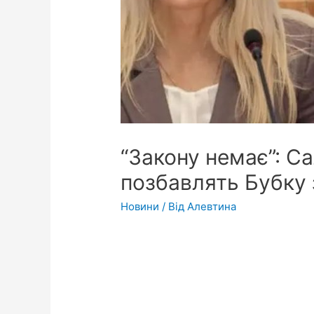
“Закону немає”: С
позбавлять Бубку 
Новини
/ Від
Алевтина