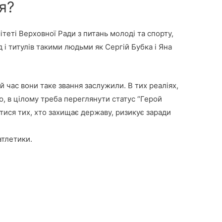
я?
теті Верховної Ради з питань молоді та спорту,
 і титулів такими людьми як Сергій Бубка і Яна
 час вони таке звання заслужили. В тих реаліях,
аю, в цілому треба переглянути статус “Герой
атися тих, хто захищає державу, ризикує заради
атлетики.