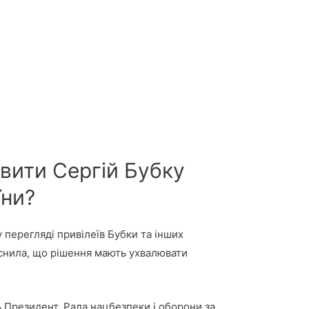
вити Сергій Бубку
їни?
 перегляді привілеїв Бубки та інших
снила, що рішення мають ухвалювати
ь Президент, Рада нацбезпеки і оборони за