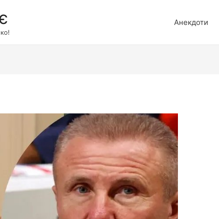
є
Анекдоти
ко!