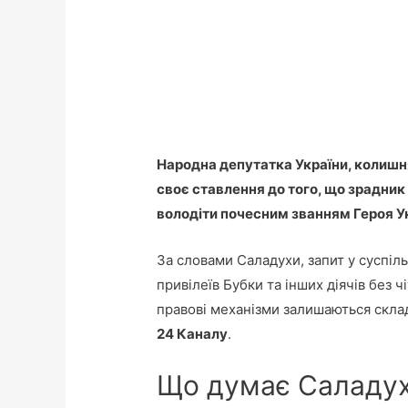
Народна депутатка України, колишн
своє ставлення до того, що зрадни
володіти почесним званням Героя У
За словами Саладухи, запит у суспіль
привілеїв Бубки та інших діячів без ч
правові механізми залишаються скла
24 Каналу
.
Що думає Саладух