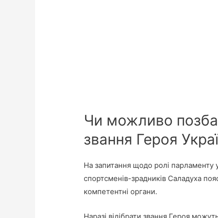
Чи можливо позба
звання Героя Укра
На запитання щодо ролі парламенту у
спортсменів-зрадників Саладуха поя
компетентні органи.
Наразі відібрати звання Героя можут