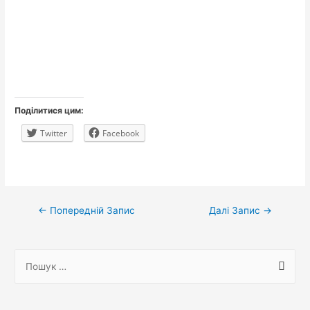
Поділитися цим:
Twitter
Facebook
Навігація
←
Попередній Запис
Далі Запис
→
записів
П
о
ш