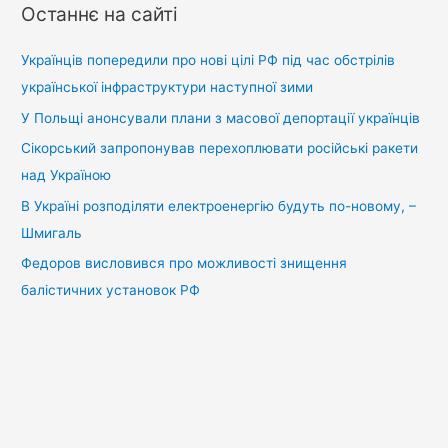
у
Останнє на сайті
к
:
Українців попередили про нові цілі РФ під час обстрілів
української інфраструктури наступної зими
У Польщі анонсували плани з масової депортації українців
Сікорський запропонував перехоплювати російські ракети
над Україною
В Україні розподіляти електроенергію будуть по-новому, –
Шмигаль
Федоров висловився про можливості знищення
балістичних установок РФ