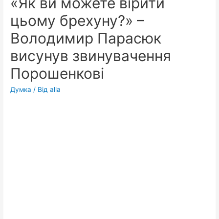
«Як ви можете вірити
цьому брехуну?» –
Володимир Парасюк
висунув звинувачення
Порошенкові
Думка
/ Від
alla