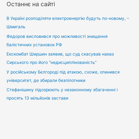
у
Останнє на сайті
к
:
В Україні розподіляти електроенергію будуть по-новому, –
Шмигаль
Федоров висловився про можливості знищення
балістичних установок РФ
Екскомбат Ширшин заявив, що суд скасував наказ
Сирського про його “недисциплінованість”
У російському Бєлгороді під атакою, схоже, опинився
університет, де збирали безпілотники
Стефанішину підозрюють у незаконному збагаченні і
просять 13 мільйонів застави