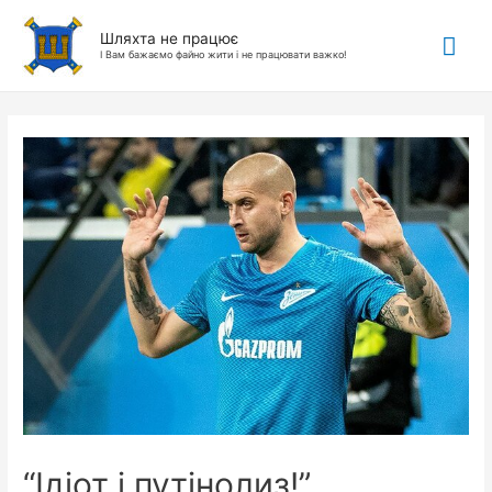
Гол
Шляхта не працює
І Вам бажаємо файно жити і не працювати важко!
ме
“Ідіот і путінолиз!”