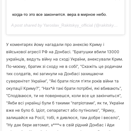
когда-то это все закончится. вера в мирное небо.
A post shared by
Yaroslav_Rakitskyy_official
(@rakitskyy_official) on
У коментарях йому нагадали про анексію Криму і
військової агресії РФ на Донбасі. “Братушки вбили 13000
українців, ведуть війну на сході України, анексували Крим.
По-моєму, братик зі сходу не в собі”, “Скажіть це родичам
тих солдатів, які загинули на Донбасі захищаючи
суверенітет України”, “Які брати після п’яти років війни та
окупації Криму?”, “Нах*й такі брати потрібні, які вбивають”,
“Сподіваюся, ти не повернешся, коли все це закінчиться”,
“Якби всі українці були б такими “патріотами”, як ти, України
вже не було б. Ідіот, сепаратист або путінолиз”, “Ярику,
залишайся на Росії, тобі, я дивлюся, там добре і весело”,
“Ну дак бери автомат, х***ч в свій рідний Донбас і йди