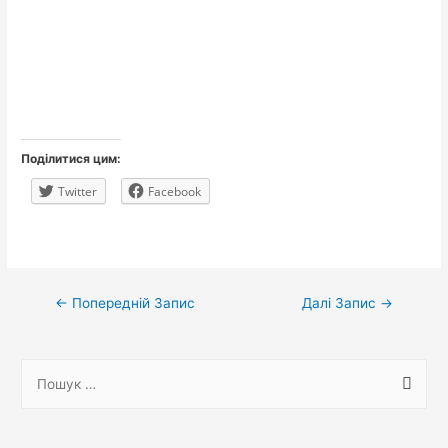
Поділитися цим:
Twitter
Facebook
Навігація
←
Попередній Запис
Далі Запис
→
записів
П
о
ш