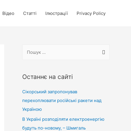
Відео
Статті
Ілюстрації
Privacy Policy
П
о
ш
у
Останнє на сайті
к
Сікорський запропонував
:
перехоплювати російські ракети над
Україною
В Україні розподіляти електроенергію
будуть по-новому, – Шмигаль