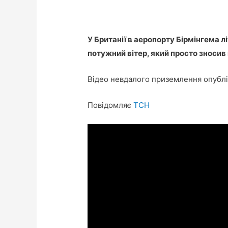
У Британії в аеропорту Бірмінгема л
потужний вітер, який просто зносив 
Відео невдалого приземлення опублі
Повідомляє
ТСН