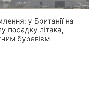
ення: у Британії на
у посадку літака,
жним буревієм