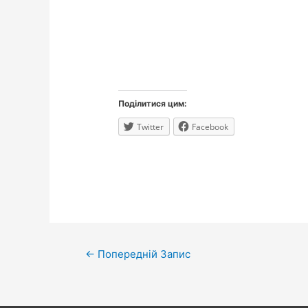
Поділитися цим:
Twitter
Facebook
Навігація
←
Попередній Запис
записів