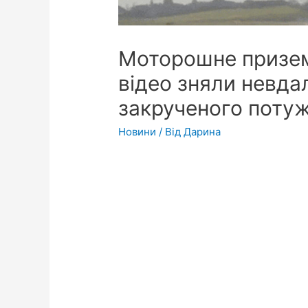
Моторошне приземл
відео зняли невдал
закрученого поту
Новини
/ Від
Дарина