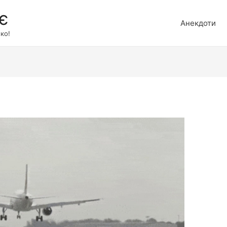
є
Анекдоти
ко!