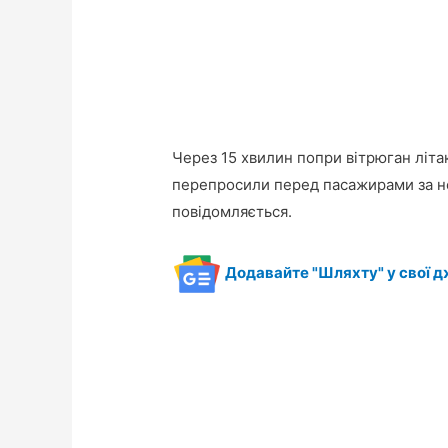
Через 15 хвилин попри вітрюган літак
перепросили перед пасажирами за н
повідомляється.
Додавайте "Шляхту" у свої д