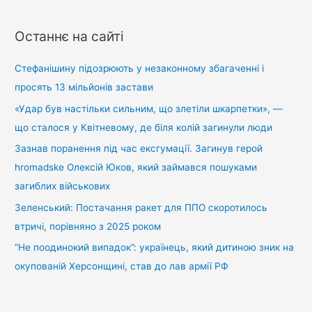
ш
у
Останнє на сайті
к
:
Стефанішину підозрюють у незаконному збагаченні і
просять 13 мільйонів застави
«Удар був настільки сильним, що злетіли шкарпетки», —
що сталося у Квітневому, де біля колій загинули люди
Зазнав поранення під час ексгумації. Загинув герой
hromadske Олексій Юков, який займався пошуками
загиблих військових
Зеленський: Постачання ракет для ППО скоротилось
втричі, порівняно з 2025 роком
“Не поодинокий випадок”: українець, який дитиною зник на
окупованій Херсонщині, став до лав армії РФ