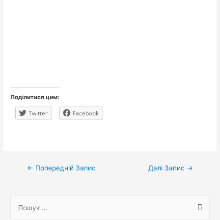
Поділитися цим:
Twitter
Facebook
Навігація
←
Попередній Запис
Далі Запис
→
записів
П
о