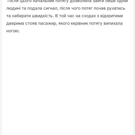
Після цього начальник потягу дозволила зайти лише одній
людині та подала сигнал, після чого потяг почав рухатись
та набирати швидкість. В той час на сходах з відкритими
дверима стояв пасажир, якого керівник потягу випихала
ногою.