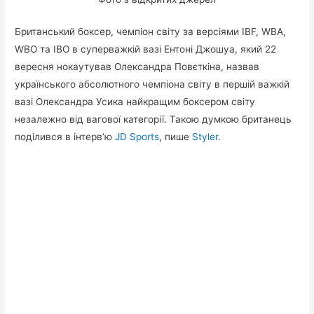
Британський боксер, чемпіон світу за версіями IBF, WBA,
WBO та IBO в суперважкій вазі Ентоні Джошуа, який 22
вересня нокаутував Олександра Повєткіна, назвав
українського абсолютного чемпіона світу в першій важкій
вазі Олександра Усика найкращим боксером світу
незалежно від вагової категорії. Такою думкою британець
поділився в інтерв’ю
JD Sports
, пише
Styler
.