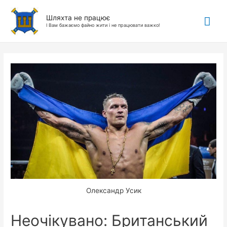
Гол
Шляхта не працює
І Вам бажаємо файно жити і не працювати важко!
ме
Олександр Усик
Неочікувано: Британський