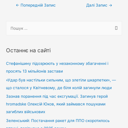
Навігація
←
Попередній Запис
Далі Запис
→
записів
П
о
ш
у
Останнє на сайті
к
:
Стефанішину підозрюють у незаконному збагаченні і
просять 13 мільйонів застави
«Удар був настільки сильним, що злетіли шкарпетки», —
що сталося у Квітневому, де біля колій загинули люди
Зазнав поранення під час ексгумації. Загинув герой
hromadske Олексій Юков, який займався пошуками
загиблих військових
Зеленський: Постачання ракет для ППО скоротилось