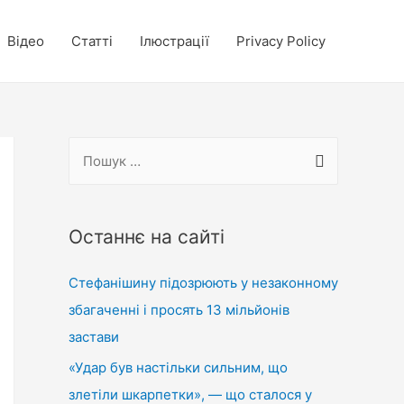
Відео
Статті
Ілюстрації
Privacy Policy
П
о
ш
у
Останнє на сайті
к
Стефанішину підозрюють у незаконному
:
збагаченні і просять 13 мільйонів
застави
«Удар був настільки сильним, що
злетіли шкарпетки», — що сталося у