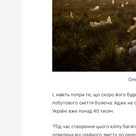
Ол
І, навіть попри те, що скоро його бу
побутового сміття болюча. Адже не с
Україні вже понад 40 тисяч.
“Під час створення цього кліпу багат
доведена від ідейного змісту до реал