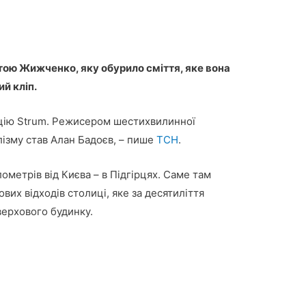
атою Жижченко, яку обурило сміття, яке вона
й кліп.
ицію Strum. Режисером шестихвилинної
лізму став Алан Бадоєв, – пише
ТСН
.
лометрів від Києва – в Підгірцях. Саме там
их відходів столиці, яке за десятиліття
верхового будинку.