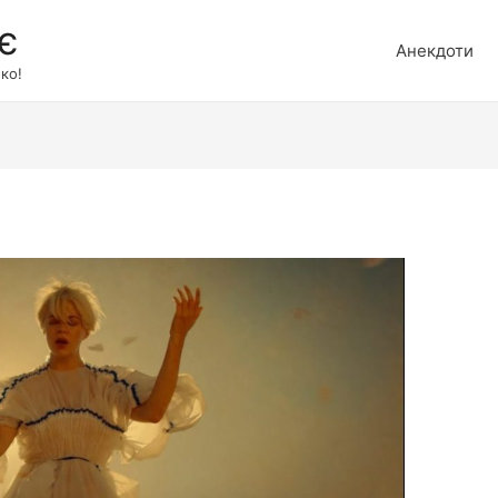
є
Анекдоти
ко!