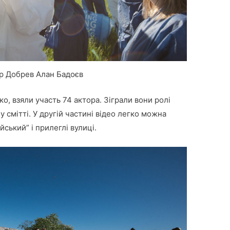
р Добрев Алан Бадоєв
о, взяли участь 74 актора. Зіграли вони ролі
у смітті. У другій частині відео легко можна
йський” і прилеглі вулиці.