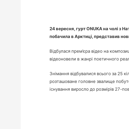
24 вересня, гурт ONUKA на чолі з Н
побачила в Арктиці, представив нови
Відбулася прем’єра відео на композ
відеоновели в жанрі поетичного реа
Знімання відбувалися всього за 25 кі
розташоване головне звалище побутов
існування виросло до розмірів 27-по