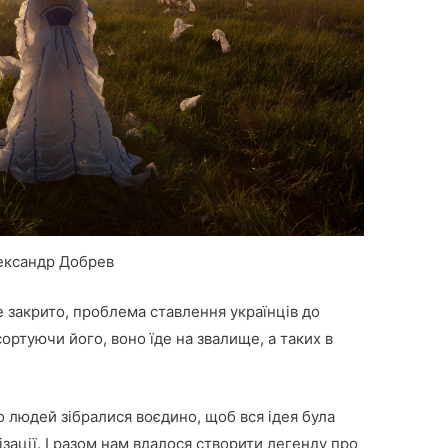
ександр Добрев
де закрито, проблема ставлення українців до
ортуючи його, воно їде на звалище, а таких в
о людей зібралися воєдино, щоб вся ідея була
ізації. І разом нам вдалося створити легенду про