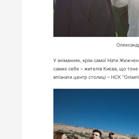
Олександ
У зніманнях, крім самої Нати Жижченк
самих себе – жителів Києва, що тоне 
впізнати центр столиці – НСК “Олімпі