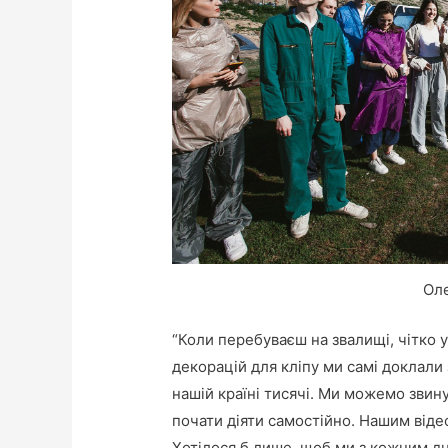
Ол
“Коли перебуваєш на звалищі, чітко
декорацій для кліпу ми самі доклали 
нашій країні тисячі. Ми можемо звин
почати діяти самостійно. Нашим відео
Хотілося б лише, щоб ми з кожним д