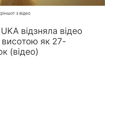
ріншот з відео
NUKA відзняла відео
я висотою як 27-
к (відео)