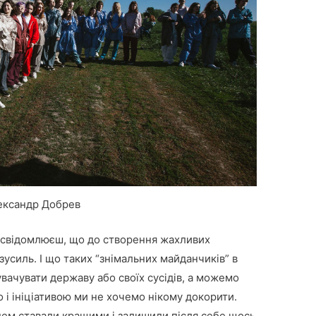
ександр Добрев
 усвідомлюєш, що до створення жахливих
зусиль. І що таких “знімальних майданчиків” в
увачувати державу або своїх сусідів, а можемо
 і ініціативою ми не хочемо нікому докорити.
нем ставали кращими і залишили після себе щось