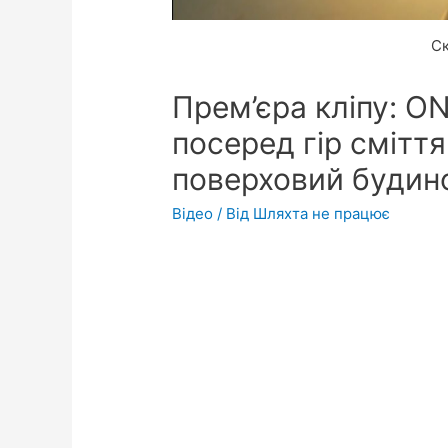
Ск
Прем’єра кліпу: O
посеред гір смітт
поверховий будино
Відео
/ Від
Шляхта не працює