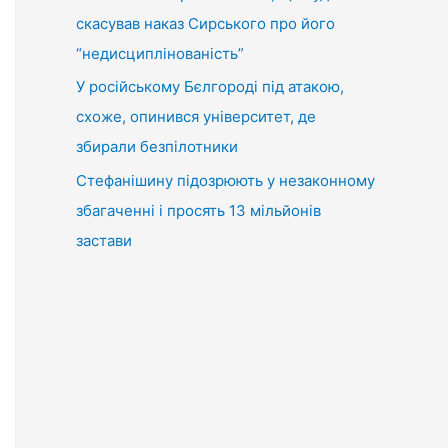
скасував наказ Сирського про його
“недисциплінованість”
У російському Бєлгороді під атакою,
схоже, опинився університет, де
збирали безпілотники
Стефанішину підозрюють у незаконному
збагаченні і просять 13 мільйонів
застави