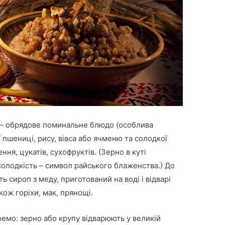
я – обрядове поминальне блюдо (особлива
ї пшениці, рису, вівса або ячменю та солодкої
ння, цукатів, сухофруктів. (Зерно в куті
 солодкість – символ райського блаженства.) До
ть сироп з меду, приготований на воді і відварі
кож горіхи, мак, прянощі.
ремо: зерно або крупу відварюють у великій