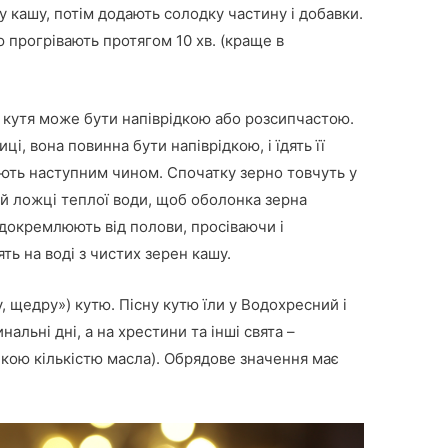
у кашу, потім додають солодку частину і добавки.
ю прогрівають протягом 10 хв. (краще в
и кутя може бути напіврідкою або розсипчастою.
і, вона повинна бути напіврідкою, і їдять її
ть наступним чином. Спочатку зерно товчуть у
ній ложці теплої води, щоб оболонка зерна
ідокремлюють від полови, просіваючи і
ть на воді з чистих зерен кашу.
у, щедру») кутю. Пісну кутю їли у Водохресний і
альні дні, а на хрестини та інші свята –
икою кількістю масла). Обрядове значення має