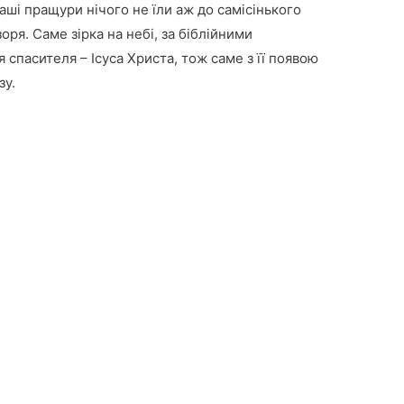
аші пращури нічого не їли аж до самісінького
оря. Саме зірка на небі, за біблійними
 спасителя – Ісуса Христа, тож саме з її появою
зу.