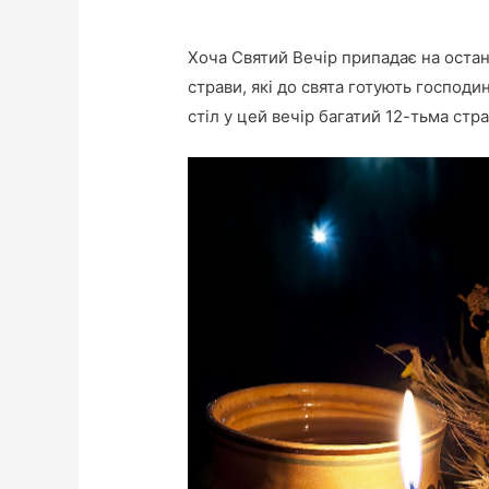
Хоча Святий Вечір припадає на останн
страви, які до свята готують господин
стіл у цей вечір багатий 12-тьма стр