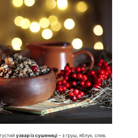
 густий
узвар із сушениці
– з груш, яблук, слив.