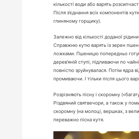
кількості води або варять розсипчаст
Після з’єднання всіх компонентів кут
глиняному горщику).
Залежно від кількості доданої рідин
Справжню кутю варять із зерен пшениц
ложками. Пшеницю попередньо готую
дерев’яній ступі, підливаючи по чай
повністю зруйнувалася. Потім ядра в
промиваючи. І тільки після цього варя
Розрізняють пісну і скоромну («багат
Різдвяний святвечори, а також у помин
скоромну (на молоці, вершках, з вел
переважно пісна кутя.