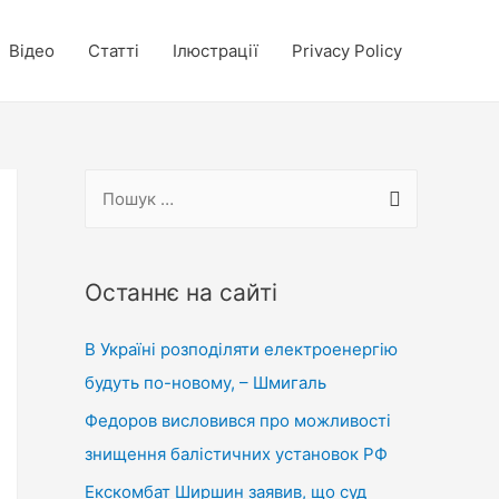
Відео
Статті
Ілюстрації
Privacy Policy
П
о
ш
у
Останнє на сайті
к
В Україні розподіляти електроенергію
:
будуть по-новому, – Шмигаль
Федоров висловився про можливості
знищення балістичних установок РФ
Екскомбат Ширшин заявив, що суд