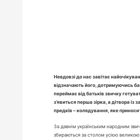
Невдовзі до нас завітає найочікуван
відзначають його, дотримуючись баг
переймає від батьків звичку готуват
з’явиться перша зірка, а дітвора і
предків – колядування, яке приносить
За давнім українським народним зви
збираються за столом усією великою 