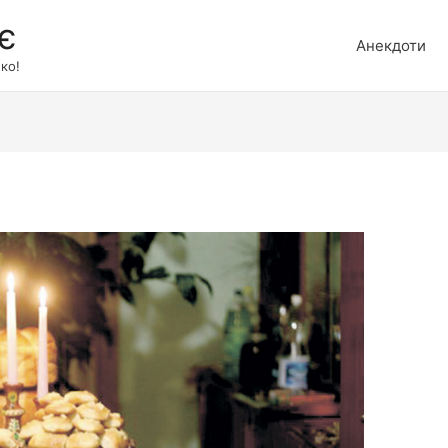
є
Анекдоти
ко!