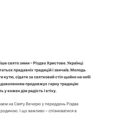
іше свято зими – Різдво Христове. Українці
атьох прадавніх традицій і звичаїв. Молодь
и кутю, сідати за святковий стіл щойно на небі
з задоволенням продовжує гарну традицію
 у кожен дім радість і втіху.
чаєм на Святу Вечерю у переддень Різдва
родиною. І що важливо – спізнюватися в