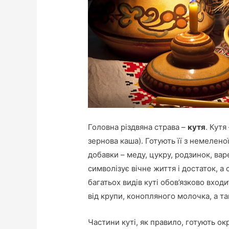
Головна різдвяна страва –
кутя
. Кут
зернова каша). Готують її з немелено
добавки – меду, цукру, родзинок, варе
символізує вічне життя і достаток, а
багатьох видів куті обов’язково входи
від крупи, конопляного молочка, а та
Частини куті, як правило, готують ок