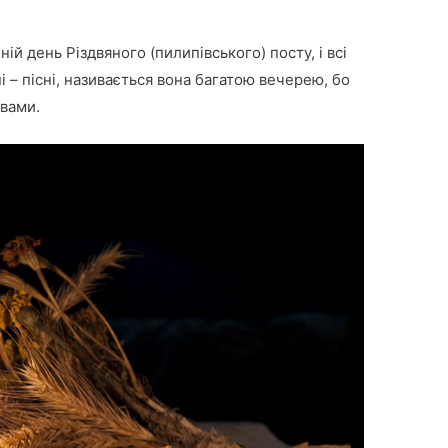
ій день Різдвяного (пилипівського) посту, і всі
і – пісні, називається вона багатою вечерею, бо
авами.